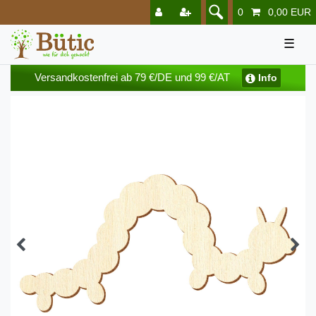
0
0,00 EUR
☰
Versandkostenfrei ab 79 €/DE und 99 €/AT
Info