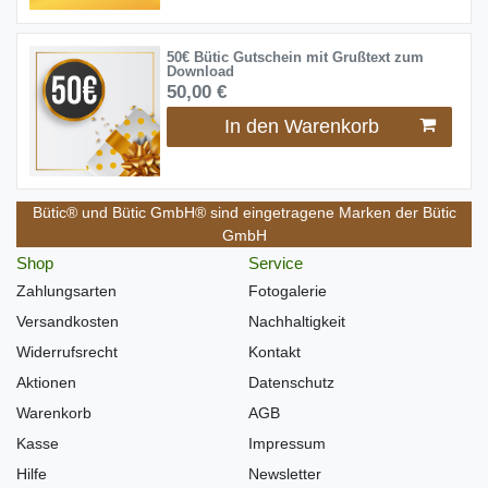
50€ Bütic Gutschein mit Grußtext zum
Download
50,00 €
In den Warenkorb
Bütic® und Bütic GmbH® sind eingetragene Marken der Bütic
GmbH
Shop
Service
Zahlungsarten
Fotogalerie
Versandkosten
Nachhaltigkeit
Widerrufsrecht
Kontakt
Aktionen
Datenschutz
Warenkorb
AGB
Kasse
Impressum
Hilfe
Newsletter