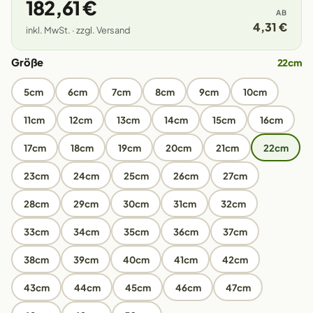
182,61 €
AB
4,31 €
inkl. MwSt. · zzgl. Versand
Größe
22cm
5cm
6cm
7cm
8cm
9cm
10cm
11cm
12cm
13cm
14cm
15cm
16cm
17cm
18cm
19cm
20cm
21cm
22cm
23cm
24cm
25cm
26cm
27cm
28cm
29cm
30cm
31cm
32cm
33cm
34cm
35cm
36cm
37cm
38cm
39cm
40cm
41cm
42cm
43cm
44cm
45cm
46cm
47cm