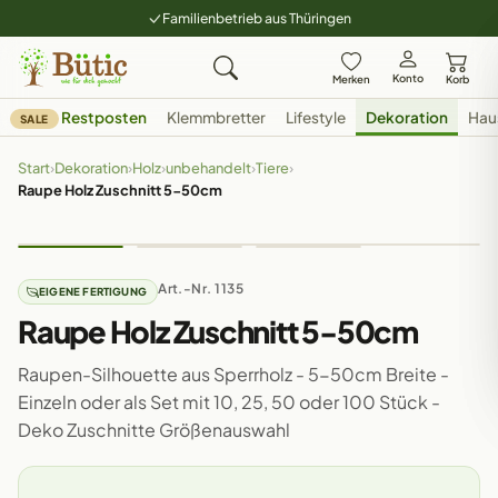
Familienbetrieb aus Thüringen
Konto
Merken
Korb
Restposten
Klemmbretter
Lifestyle
Dekoration
Hau
SALE
Start
›
Dekoration
›
Holz
›
unbehandelt
›
Tiere
›
Raupe Holz Zuschnitt 5-50cm
Art.-Nr. 1135
EIGENE FERTIGUNG
Raupe Holz Zuschnitt 5-50cm
Raupen-Silhouette aus Sperrholz - 5-50cm Breite -
Einzeln oder als Set mit 10, 25, 50 oder 100 Stück -
Deko Zuschnitte Größenauswahl