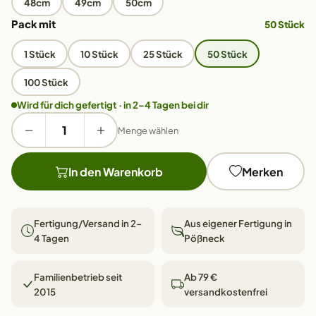
48cm
49cm
50cm
Pack mit
50 Stück
1 Stück
10 Stück
25 Stück
50 Stück
100 Stück
Wird für dich gefertigt · in 2–4 Tagen bei dir
Menge wählen
In den Warenkorb
Merken
Fertigung/Versand in 2–
Aus eigener Fertigung in
4 Tagen
Pößneck
Familienbetrieb seit
Ab 79 €
2015
versandkostenfrei