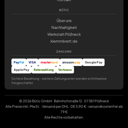
BÜTIC
Über uns
Nachhaltigkeit
Werkstatt Pößneck
klemmbrett.de
ZAHLUNG
Pay
Pal
VISA
master
card
amazon
pay
Google Pay
Apple Pay
Ratenzahlung
Vorkasse
Sichere Bezahlung – weitere Zahlungsarten werden schrittweise
freigeschaltet.
© 2026 Bütic GmbH · Bahnhofstraße 12 · 07381 Pößneck
Alle Preise inkl. MwSt. · Versand per DHL · DE 5,90 € · versandkostenfrei ab
79 €
Alle Rechte vorbehalten.