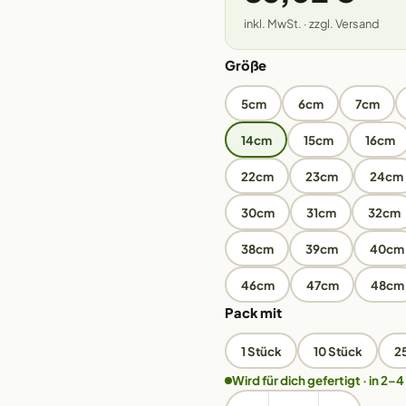
inkl. MwSt. · zzgl. Versand
Größe
5cm
6cm
7cm
14cm
15cm
16cm
22cm
23cm
24cm
30cm
31cm
32cm
38cm
39cm
40cm
46cm
47cm
48cm
Pack mit
1 Stück
10 Stück
2
Wird für dich gefertigt · in 2–4