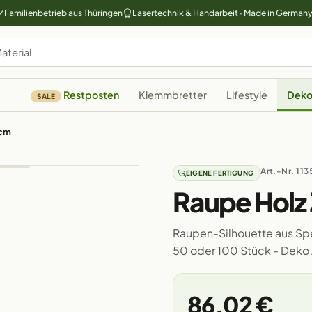
Familienbetrieb aus Thüringen
Lasertechnik & Handarbeit · Made in German
Restposten
Klemmbretter
Lifestyle
Deko
SALE
0cm
Art.-Nr. 113
EIGENE FERTIGUNG
Raupe Holz
Raupen-Silhouette aus Sper
50 oder 100 Stück - Deko
86,02 €