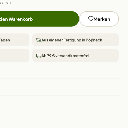
wählen
 den Warenkorb
Merken
 Tagen
Aus eigener Fertigung in Pößneck
Ab 79 € versandkostenfrei