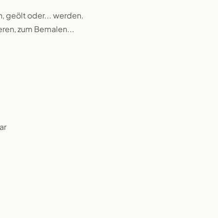
n, geölt oder... werden.
ieren, zum Bemalen...
ar