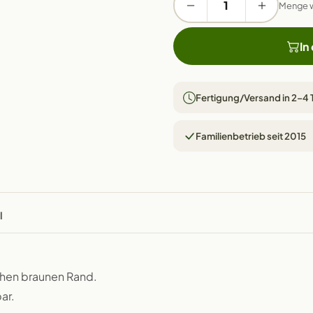
Menge 
In
Fertigung/Versand in 2–4
Familienbetrieb seit 2015
l
chen braunen Rand.
ar.