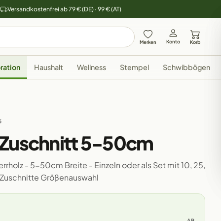
y
Versandkostenfrei ab 79 € (DE) · 99 € (AT)
Konto
Merken
Korb
ration
Haushalt
Wellness
Stempel
Schwibbögen
5
 Zuschnitt 5-50cm
rholz - 5-50cm Breite - Einzeln oder als Set mit 10, 25,
 Zuschnitte Größenauswahl
AB