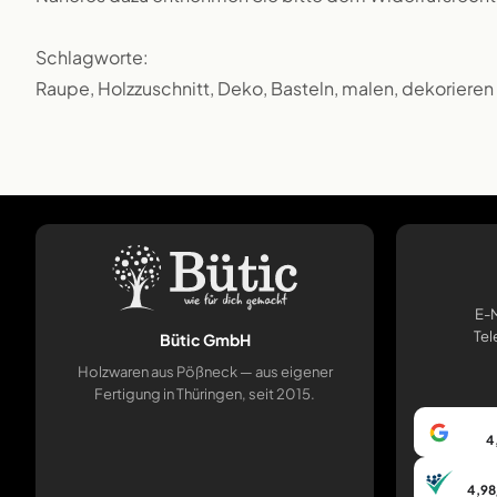
Schlagworte:
Raupe, Holzzuschnitt, Deko, Basteln, malen, dekorieren
E-M
Tel
Bütic GmbH
Holzwaren aus Pößneck — aus eigener
Fertigung in Thüringen, seit 2015.
4
4,98