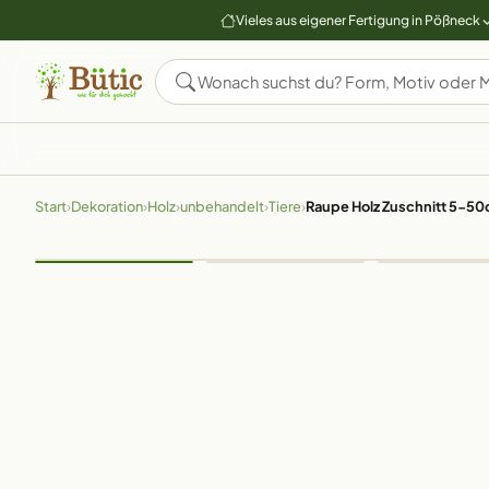
Vieles aus eigener Fertigung in Pößneck
Start
›
Dekoration
›
Holz
›
unbehandelt
›
Tiere
›
Raupe Holz Zuschnitt 5-5