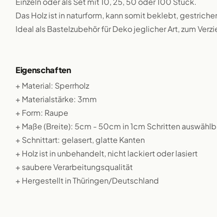
Einzeln oder als Set mit 10, 25, 50 oder 100 Stück.
Das Holz ist in naturform, kann somit beklebt, gestriche
Ideal als Bastelzubehör für Deko jeglicher Art, zum Verz
Eigenschaften
+ Material: Sperrholz
+ Materialstärke: 3mm
+ Form: Raupe
+ Maße (Breite): 5cm - 50cm in 1cm Schritten auswählb
+ Schnittart: gelasert, glatte Kanten
+ Holz ist in unbehandelt, nicht lackiert oder lasiert
+ saubere Verarbeitungsqualität
+ Hergestellt in Thüringen/Deutschland