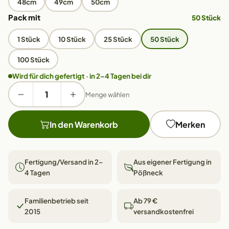
48cm
49cm
50cm
Pack mit
50 Stück
1 Stück
10 Stück
25 Stück
50 Stück
100 Stück
Wird für dich gefertigt · in 2–4 Tagen bei dir
Menge wählen
In den Warenkorb
Merken
Fertigung/Versand in 2–
Aus eigener Fertigung in
4 Tagen
Pößneck
Familienbetrieb seit
Ab 79 €
2015
versandkostenfrei