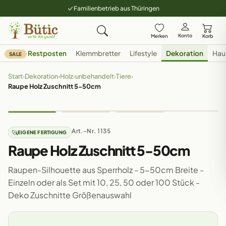
Familienbetrieb aus Thüringen
Konto
Merken
Korb
Restposten
Klemmbretter
Lifestyle
Dekoration
Hau
SALE
Start
›
Dekoration
›
Holz
›
unbehandelt
›
Tiere
›
Raupe Holz Zuschnitt 5-50cm
Art.-Nr. 1135
EIGENE FERTIGUNG
Raupe Holz Zuschnitt 5-50cm
Raupen-Silhouette aus Sperrholz - 5-50cm Breite -
Einzeln oder als Set mit 10, 25, 50 oder 100 Stück -
Deko Zuschnitte Größenauswahl