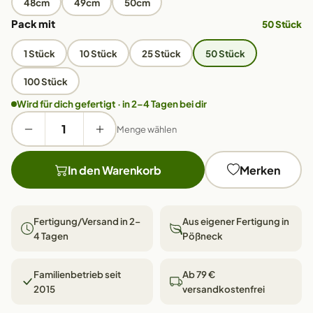
48cm
49cm
50cm
Pack mit
50 Stück
1 Stück
10 Stück
25 Stück
50 Stück
100 Stück
Wird für dich gefertigt · in 2–4 Tagen bei dir
Menge wählen
In den Warenkorb
Merken
Fertigung/Versand in 2–
Aus eigener Fertigung in
4 Tagen
Pößneck
Familienbetrieb seit
Ab 79 €
2015
versandkostenfrei