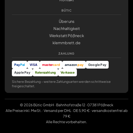
BÜTIC
Über uns
Nachhaltigkeit
Werkstatt Pößneck
klemmbrett.de
ZAHLUNG
Pay
Pal
VISA
master
card
amazon
pay
Google Pay
Apple Pay
Ratenzahlung
Vorkasse
Sichere Bezahlung – weitere Zahlungsarten werden schrittweise
freigeschaltet.
© 2026 Bütic GmbH · Bahnhofstraße 12 · 07381 Pößneck
Alle Preise inkl. MwSt. · Versand per DHL · DE 5,90 € · versandkostenfrei ab
79 €
Alle Rechte vorbehalten.