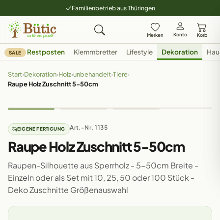
Familienbetrieb aus Thüringen
Konto
Merken
Korb
Restposten
Klemmbretter
Lifestyle
Dekoration
Hau
SALE
Start
›
Dekoration
›
Holz
›
unbehandelt
›
Tiere
›
Raupe Holz Zuschnitt 5-50cm
Art.-Nr. 1135
EIGENE FERTIGUNG
Raupe Holz Zuschnitt 5-50cm
Raupen-Silhouette aus Sperrholz - 5-50cm Breite -
Einzeln oder als Set mit 10, 25, 50 oder 100 Stück -
Deko Zuschnitte Größenauswahl