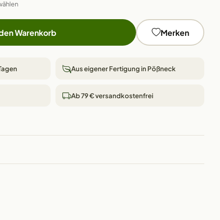
wählen
 den Warenkorb
Merken
 Tagen
Aus eigener Fertigung in Pößneck
Ab 79 € versandkostenfrei