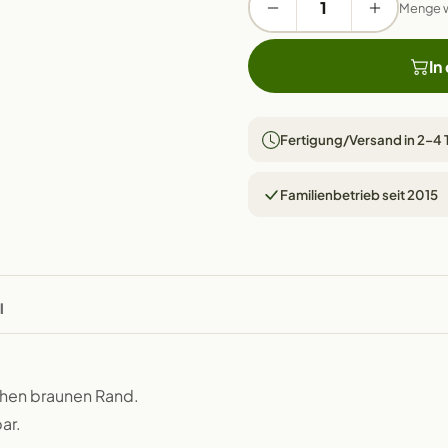
Menge 
In
Fertigung/Versand in 2–4
Familienbetrieb seit 2015
l
chen braunen Rand.
ar.