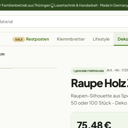
Familienbetrieb aus Thüringen
Lasertechnik & Handarbeit · Made in German
Restposten
Klemmbretter
Lifestyle
Deko
SALE
0cm
Art.-Nr. 113
EIGENE FERTIGUNG
Raupe Holz
Raupen-Silhouette aus Sper
50 oder 100 Stück - Deko
75,48 €