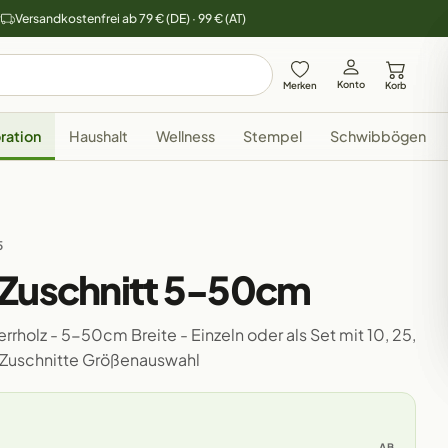
y
Versandkostenfrei ab 79 € (DE) · 99 € (AT)
Konto
Merken
Korb
ration
Haushalt
Wellness
Stempel
Schwibbögen
5
 Zuschnitt 5-50cm
rholz - 5-50cm Breite - Einzeln oder als Set mit 10, 25,
 Zuschnitte Größenauswahl
AB