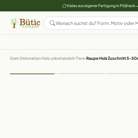
Vieles aus eigener Fertigung in Pößneck
Start
›
Dekoration
›
Holz
›
unbehandelt
›
Tiere
›
Raupe Holz Zuschnitt 5-5