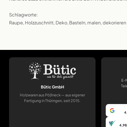
Schlagworte:
Raupe, Holzzuschnitt, Deko, Basteln, malen, dekorieren
E-M
Tel
Bütic GmbH
Holzwaren aus Pößneck — aus eigener
Fertigung in Thüringen, seit 2015.
4
4,98