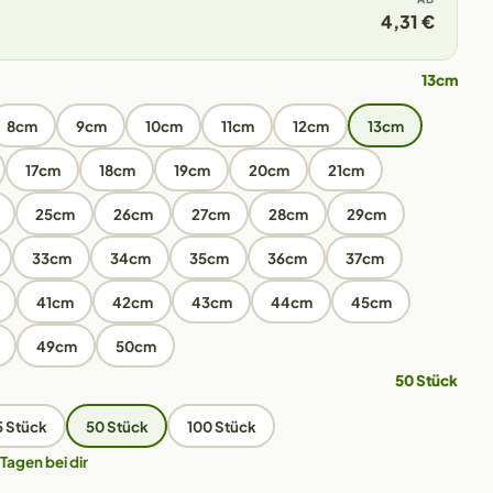
4,31 €
13cm
8cm
9cm
10cm
11cm
12cm
13cm
17cm
18cm
19cm
20cm
21cm
25cm
26cm
27cm
28cm
29cm
33cm
34cm
35cm
36cm
37cm
41cm
42cm
43cm
44cm
45cm
49cm
50cm
50 Stück
5 Stück
50 Stück
100 Stück
 Tagen bei dir