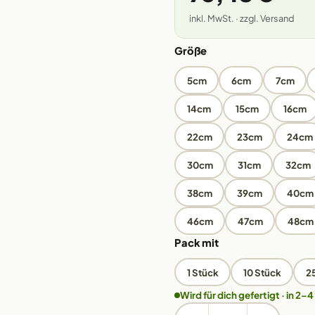
inkl. MwSt. · zzgl. Versand
Größe
5cm
6cm
7cm
14cm
15cm
16cm
22cm
23cm
24cm
30cm
31cm
32cm
38cm
39cm
40cm
46cm
47cm
48cm
Pack mit
1 Stück
10 Stück
2
Wird für dich gefertigt · in 2–4