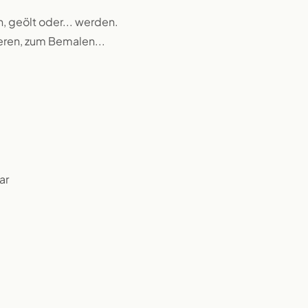
n, geölt oder... werden.
ieren, zum Bemalen...
ar