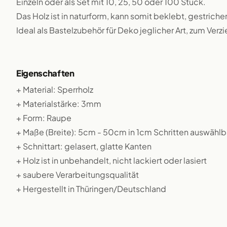
Einzeln oder als Set mit 10, 25, 50 oder 100 Stück.
Das Holz ist in naturform, kann somit beklebt, gestriche
Ideal als Bastelzubehör für Deko jeglicher Art, zum Verz
Eigenschaften
+ Material: Sperrholz
+ Materialstärke: 3mm
+ Form: Raupe
+ Maße (Breite): 5cm - 50cm in 1cm Schritten auswählb
+ Schnittart: gelasert, glatte Kanten
+ Holz ist in unbehandelt, nicht lackiert oder lasiert
+ saubere Verarbeitungsqualität
+ Hergestellt in Thüringen/Deutschland