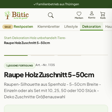
Familienbetrieb aus Thüringen
Konto
Merken
Korb
Restposten
Klemmbretter
Lifestyle
Dekoration
Hau
SALE
Start
›
Dekoration
›
Holz
›
unbehandelt
›
Tiere
›
Raupe Holz Zuschnitt 5-50cm
Art.-Nr. 1135
EIGENE FERTIGUNG
Raupe Holz Zuschnitt 5-50cm
Raupen-Silhouette aus Sperrholz - 5-50cm Breite -
Einzeln oder als Set mit 10, 25, 50 oder 100 Stück -
Deko Zuschnitte Größenauswahl