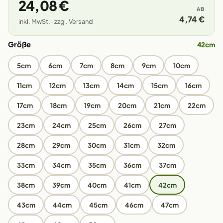
24,08 €
AB
4,74 €
inkl. MwSt. · zzgl. Versand
Größe
42cm
5cm
6cm
7cm
8cm
9cm
10cm
11cm
12cm
13cm
14cm
15cm
16cm
17cm
18cm
19cm
20cm
21cm
22cm
23cm
24cm
25cm
26cm
27cm
28cm
29cm
30cm
31cm
32cm
33cm
34cm
35cm
36cm
37cm
38cm
39cm
40cm
41cm
42cm
43cm
44cm
45cm
46cm
47cm