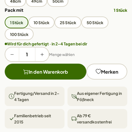
48cm
49cm
50cm
Pack mit
1 Stück
1 Stück
10 Stück
25 Stück
50 Stück
100 Stück
Wird für dich gefertigt · in 2–4 Tagen bei dir
Menge wählen
In den Warenkorb
Merken
Fertigung/Versand in 2–
Aus eigener Fertigung in
4 Tagen
Pößneck
Familienbetrieb seit
Ab 79 €
2015
versandkostenfrei