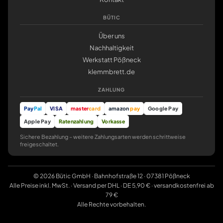
BÜTIC
Über uns
Nachhaltigkeit
Werkstatt Pößneck
klemmbrett.de
ZAHLUNG
Pay
Pal
VISA
master
card
amazon
pay
Google Pay
Apple Pay
Ratenzahlung
Vorkasse
Sichere Bezahlung – weitere Zahlungsarten werden schrittweise
freigeschaltet.
© 2026 Bütic GmbH · Bahnhofstraße 12 · 07381 Pößneck
Alle Preise inkl. MwSt. · Versand per DHL · DE 5,90 € · versandkostenfrei ab
79 €
Alle Rechte vorbehalten.