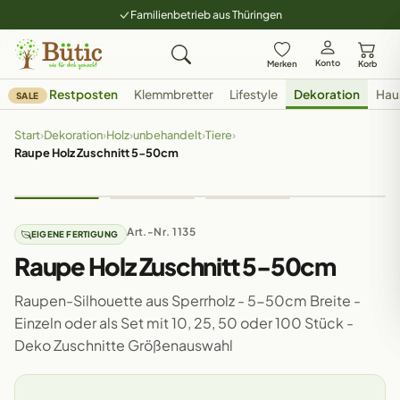
Familienbetrieb aus Thüringen
Konto
Merken
Korb
Restposten
Klemmbretter
Lifestyle
Dekoration
Hau
SALE
Start
›
Dekoration
›
Holz
›
unbehandelt
›
Tiere
›
Raupe Holz Zuschnitt 5-50cm
Art.-Nr. 1135
EIGENE FERTIGUNG
Raupe Holz Zuschnitt 5-50cm
Raupen-Silhouette aus Sperrholz - 5-50cm Breite -
Einzeln oder als Set mit 10, 25, 50 oder 100 Stück -
Deko Zuschnitte Größenauswahl