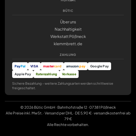
BÜTIC
Über uns
Nachhaltigkeit
Werkstatt Pößneck
klemmbrett.de
ZAHLUNG
Pay
Pal
VISA
master
card
amazon
pay
Google Pay
Apple Pay
Ratenzahlung
Vorkasse
Sichere Bezahlung – weitere Zahlungsarten werden schrittweise
freigeschaltet.
© 2026 Bütic GmbH · Bahnhofstraße 12 · 07381 Pößneck
Alle Preise inkl. MwSt. · Versand per DHL · DE 5,90 € · versandkostenfrei ab
79 €
Alle Rechte vorbehalten.