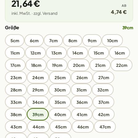
21,64 €
AB
4,74 €
inkl. MwSt. · zzgl. Versand
Größe
39cm
5cm
6cm
7cm
8cm
9cm
10cm
11cm
12cm
13cm
14cm
15cm
16cm
17cm
18cm
19cm
20cm
21cm
22cm
23cm
24cm
25cm
26cm
27cm
28cm
29cm
30cm
31cm
32cm
33cm
34cm
35cm
36cm
37cm
38cm
39cm
40cm
41cm
42cm
43cm
44cm
45cm
46cm
47cm