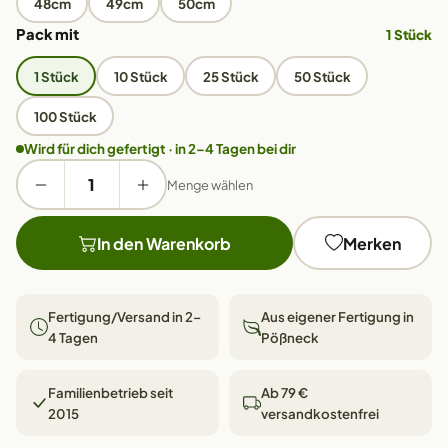
48cm
49cm
50cm
Pack mit
1 Stück
1 Stück
10 Stück
25 Stück
50 Stück
100 Stück
Wird für dich gefertigt · in 2–4 Tagen bei dir
Menge wählen
In den Warenkorb
Merken
Fertigung/Versand in 2–
Aus eigener Fertigung in
4 Tagen
Pößneck
Familienbetrieb seit
Ab 79 €
2015
versandkostenfrei