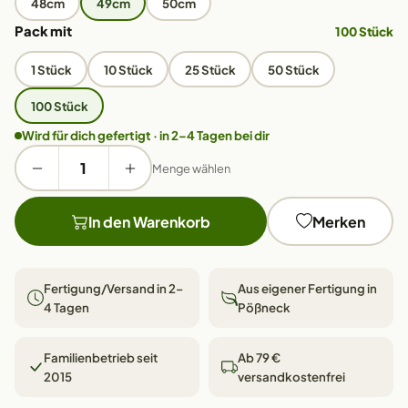
48cm
49cm
50cm
Pack mit
100 Stück
1 Stück
10 Stück
25 Stück
50 Stück
100 Stück
Wird für dich gefertigt · in 2–4 Tagen bei dir
Menge wählen
In den Warenkorb
Merken
Fertigung/Versand in 2–
Aus eigener Fertigung in
4 Tagen
Pößneck
Familienbetrieb seit
Ab 79 €
2015
versandkostenfrei