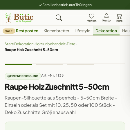
Familienbetrieb aus Thüringen
Konto
Merken
Korb
Restposten
Klemmbretter
Lifestyle
Dekoration
Hau
SALE
Start
›
Dekoration
›
Holz
›
unbehandelt
›
Tiere
›
Raupe Holz Zuschnitt 5-50cm
Art.-Nr. 1135
EIGENE FERTIGUNG
Raupe Holz Zuschnitt 5-50cm
Raupen-Silhouette aus Sperrholz - 5-50cm Breite -
Einzeln oder als Set mit 10, 25, 50 oder 100 Stück -
Deko Zuschnitte Größenauswahl