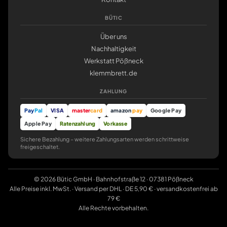
BÜTIC
Über uns
Nachhaltigkeit
Werkstatt Pößneck
klemmbrett.de
ZAHLUNG
Pay
Pal
VISA
master
card
amazon
pay
Google Pay
Apple Pay
Ratenzahlung
Vorkasse
Sichere Bezahlung – weitere Zahlungsarten werden schrittweise
freigeschaltet.
© 2026 Bütic GmbH · Bahnhofstraße 12 · 07381 Pößneck
Alle Preise inkl. MwSt. · Versand per DHL · DE 5,90 € · versandkostenfrei ab
79 €
Alle Rechte vorbehalten.