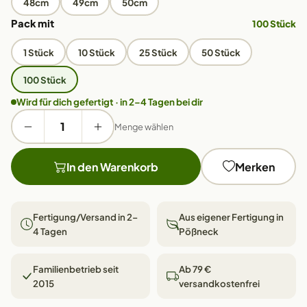
48cm
49cm
50cm
Pack mit
100 Stück
1 Stück
10 Stück
25 Stück
50 Stück
100 Stück
Wird für dich gefertigt · in 2–4 Tagen bei dir
Menge wählen
In den Warenkorb
Merken
Fertigung/Versand in 2–
Aus eigener Fertigung in
4 Tagen
Pößneck
Familienbetrieb seit
Ab 79 €
2015
versandkostenfrei