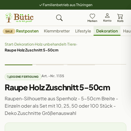
Familienbetrieb aus Thüringen
Konto
Merken
Korb
Restposten
Klemmbretter
Lifestyle
Dekoration
Hau
SALE
Start
›
Dekoration
›
Holz
›
unbehandelt
›
Tiere
›
Raupe Holz Zuschnitt 5-50cm
Art.-Nr. 1135
EIGENE FERTIGUNG
Raupe Holz Zuschnitt 5-50cm
Raupen-Silhouette aus Sperrholz - 5-50cm Breite -
Einzeln oder als Set mit 10, 25, 50 oder 100 Stück -
Deko Zuschnitte Größenauswahl