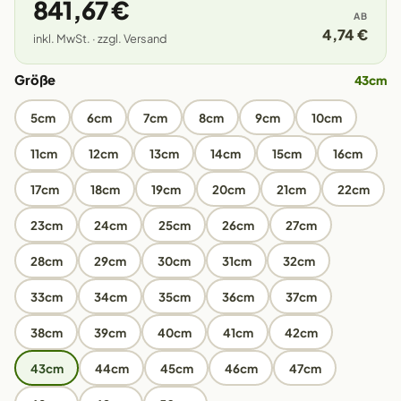
841,67 €
AB
4,74 €
inkl. MwSt. · zzgl. Versand
Größe
43cm
5cm
6cm
7cm
8cm
9cm
10cm
11cm
12cm
13cm
14cm
15cm
16cm
17cm
18cm
19cm
20cm
21cm
22cm
23cm
24cm
25cm
26cm
27cm
28cm
29cm
30cm
31cm
32cm
33cm
34cm
35cm
36cm
37cm
38cm
39cm
40cm
41cm
42cm
43cm
44cm
45cm
46cm
47cm