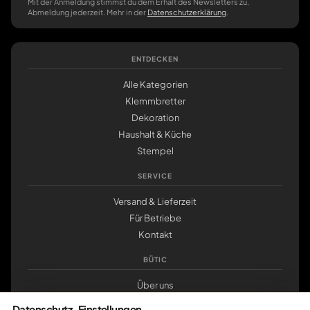
Mit der Anmeldung stimmst du dem Erhalt des Newsletters zu,
Abmeldung jederzeit. Mehr in der
Datenschutzerklärung
.
ENTDECKEN
Alle Kategorien
Klemmbretter
Dekoration
Haushalt & Küche
Stempel
SERVICE
Versand & Lieferzeit
Für Betriebe
Kontakt
BÜTIC
Über uns
Nachhaltigkeit
Datenschutz-Einstellungen