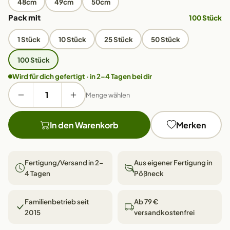
48cm
49cm
50cm
Pack mit
100 Stück
1 Stück
10 Stück
25 Stück
50 Stück
100 Stück
Wird für dich gefertigt · in 2–4 Tagen bei dir
Menge wählen
In den Warenkorb
Merken
Fertigung/Versand in 2–
Aus eigener Fertigung in
4 Tagen
Pößneck
Familienbetrieb seit
Ab 79 €
2015
versandkostenfrei