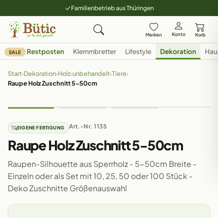
Familienbetrieb aus Thüringen
Konto
Merken
Korb
Restposten
Klemmbretter
Lifestyle
Dekoration
Hau
SALE
Start
›
Dekoration
›
Holz
›
unbehandelt
›
Tiere
›
Raupe Holz Zuschnitt 5-50cm
Art.-Nr. 1135
EIGENE FERTIGUNG
Raupe Holz Zuschnitt 5-50cm
Raupen-Silhouette aus Sperrholz - 5-50cm Breite -
Einzeln oder als Set mit 10, 25, 50 oder 100 Stück -
Deko Zuschnitte Größenauswahl