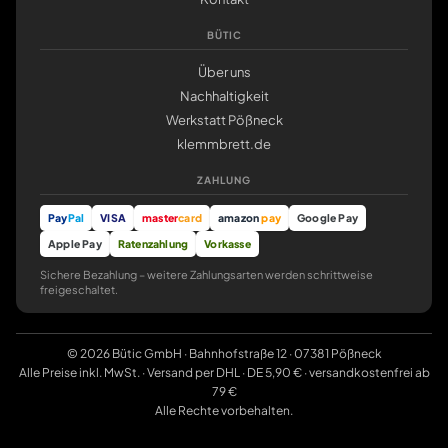
BÜTIC
Über uns
Nachhaltigkeit
Werkstatt Pößneck
klemmbrett.de
ZAHLUNG
Pay
Pal
VISA
master
card
amazon
pay
Google Pay
Apple Pay
Ratenzahlung
Vorkasse
Sichere Bezahlung – weitere Zahlungsarten werden schrittweise
freigeschaltet.
© 2026 Bütic GmbH · Bahnhofstraße 12 · 07381 Pößneck
Alle Preise inkl. MwSt. · Versand per DHL · DE 5,90 € · versandkostenfrei ab
79 €
Alle Rechte vorbehalten.