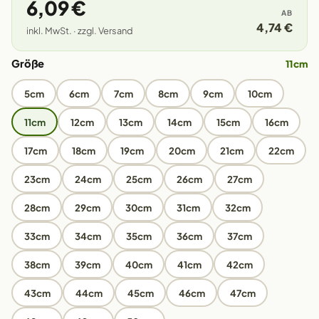
6,09 €
AB
4,74 €
inkl. MwSt. · zzgl. Versand
Größe
11cm
5cm
6cm
7cm
8cm
9cm
10cm
11cm
12cm
13cm
14cm
15cm
16cm
17cm
18cm
19cm
20cm
21cm
22cm
23cm
24cm
25cm
26cm
27cm
28cm
29cm
30cm
31cm
32cm
33cm
34cm
35cm
36cm
37cm
38cm
39cm
40cm
41cm
42cm
43cm
44cm
45cm
46cm
47cm