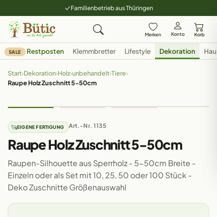
Familienbetrieb aus Thüringen
Konto
Merken
Korb
Restposten
Klemmbretter
Lifestyle
Dekoration
Hau
SALE
Start
›
Dekoration
›
Holz
›
unbehandelt
›
Tiere
›
Raupe Holz Zuschnitt 5-50cm
Art.-Nr. 1135
EIGENE FERTIGUNG
Raupe Holz Zuschnitt 5-50cm
Raupen-Silhouette aus Sperrholz - 5-50cm Breite -
Einzeln oder als Set mit 10, 25, 50 oder 100 Stück -
Deko Zuschnitte Größenauswahl