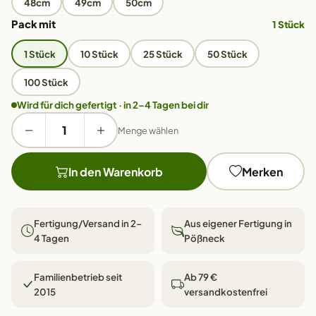
48cm
49cm
50cm
Pack mit
1 Stück
1 Stück
10 Stück
25 Stück
50 Stück
100 Stück
Wird für dich gefertigt · in 2–4 Tagen bei dir
Menge wählen
In den Warenkorb
Merken
Fertigung/Versand in 2–
Aus eigener Fertigung in
4 Tagen
Pößneck
Familienbetrieb seit
Ab 79 €
2015
versandkostenfrei