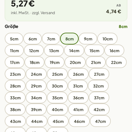
5,27 €
AB
4,74 €
inkl. MwSt. · zzgl. Versand
Größe
8cm
5cm
6cm
7cm
8cm
9cm
10cm
11cm
12cm
13cm
14cm
15cm
16cm
17cm
18cm
19cm
20cm
21cm
22cm
23cm
24cm
25cm
26cm
27cm
28cm
29cm
30cm
31cm
32cm
33cm
34cm
35cm
36cm
37cm
38cm
39cm
40cm
41cm
42cm
43cm
44cm
45cm
46cm
47cm