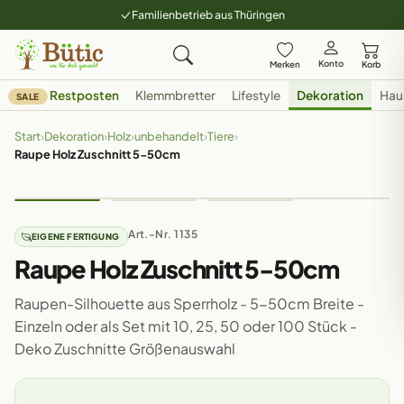
Familienbetrieb aus Thüringen
Konto
Merken
Korb
Restposten
Klemmbretter
Lifestyle
Dekoration
Hau
SALE
Start
›
Dekoration
›
Holz
›
unbehandelt
›
Tiere
›
Raupe Holz Zuschnitt 5-50cm
Art.-Nr. 1135
EIGENE FERTIGUNG
Raupe Holz Zuschnitt 5-50cm
Raupen-Silhouette aus Sperrholz - 5-50cm Breite -
Einzeln oder als Set mit 10, 25, 50 oder 100 Stück -
Deko Zuschnitte Größenauswahl