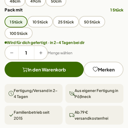
48cm
49cm
50cm
Pack mit
1 Stück
1 Stück
10 Stück
25 Stück
50 Stück
100 Stück
Wird für dich gefertigt · in 2–4 Tagen bei dir
Menge wählen
In den Warenkorb
Merken
Fertigung/Versand in 2–
Aus eigener Fertigung in
4 Tagen
Pößneck
Familienbetrieb seit
Ab 79 €
2015
versandkostenfrei