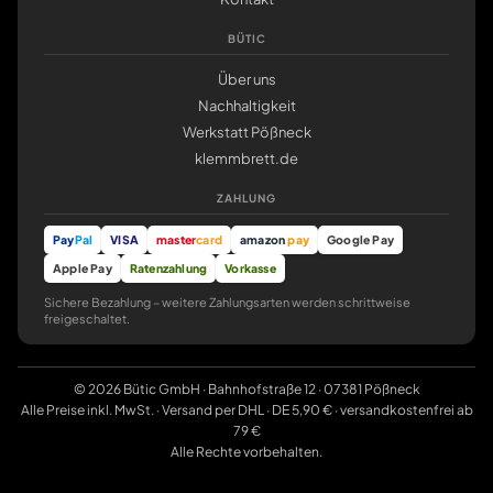
BÜTIC
Über uns
Nachhaltigkeit
Werkstatt Pößneck
klemmbrett.de
ZAHLUNG
Pay
Pal
VISA
master
card
amazon
pay
Google Pay
Apple Pay
Ratenzahlung
Vorkasse
Sichere Bezahlung – weitere Zahlungsarten werden schrittweise
freigeschaltet.
© 2026 Bütic GmbH · Bahnhofstraße 12 · 07381 Pößneck
Alle Preise inkl. MwSt. · Versand per DHL · DE 5,90 € · versandkostenfrei ab
79 €
Alle Rechte vorbehalten.