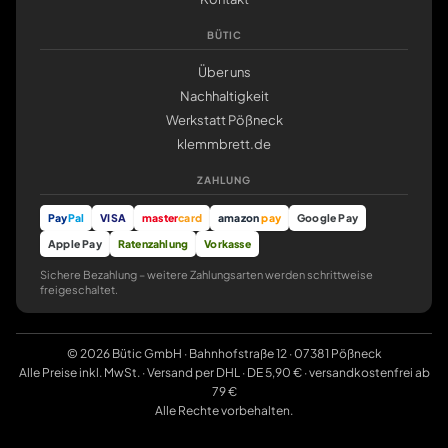
BÜTIC
Über uns
Nachhaltigkeit
Werkstatt Pößneck
klemmbrett.de
ZAHLUNG
Pay
Pal
VISA
master
card
amazon
pay
Google Pay
Apple Pay
Ratenzahlung
Vorkasse
Sichere Bezahlung – weitere Zahlungsarten werden schrittweise
freigeschaltet.
© 2026 Bütic GmbH · Bahnhofstraße 12 · 07381 Pößneck
Alle Preise inkl. MwSt. · Versand per DHL · DE 5,90 € · versandkostenfrei ab
79 €
Alle Rechte vorbehalten.