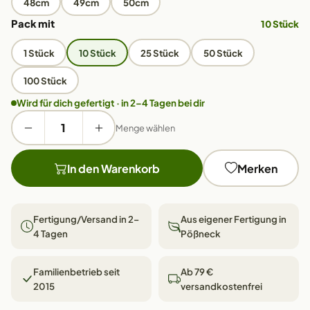
48cm
49cm
50cm
Pack mit
10 Stück
1 Stück
10 Stück
25 Stück
50 Stück
100 Stück
Wird für dich gefertigt · in 2–4 Tagen bei dir
Menge wählen
In den Warenkorb
Merken
Fertigung/Versand in 2–
Aus eigener Fertigung in
4 Tagen
Pößneck
Familienbetrieb seit
Ab 79 €
2015
versandkostenfrei