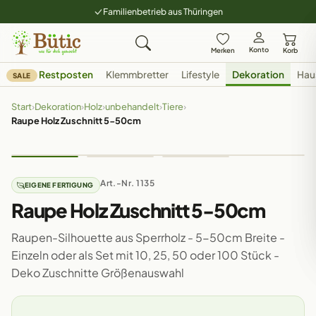
Familienbetrieb aus Thüringen
Konto
Merken
Korb
Restposten
Klemmbretter
Lifestyle
Dekoration
Hau
SALE
Start
›
Dekoration
›
Holz
›
unbehandelt
›
Tiere
›
Raupe Holz Zuschnitt 5-50cm
Art.-Nr. 1135
EIGENE FERTIGUNG
Raupe Holz Zuschnitt 5-50cm
Raupen-Silhouette aus Sperrholz - 5-50cm Breite -
Einzeln oder als Set mit 10, 25, 50 oder 100 Stück -
Deko Zuschnitte Größenauswahl