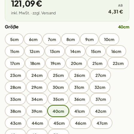
121,09 €
AB
4,31 €
inkl. MwSt. · zzgl. Versand
Größe
40cm
5cm
6cm
7cm
8cm
9cm
10cm
11cm
12cm
13cm
14cm
15cm
16cm
17cm
18cm
19cm
20cm
21cm
22cm
23cm
24cm
25cm
26cm
27cm
28cm
29cm
30cm
31cm
32cm
33cm
34cm
35cm
36cm
37cm
38cm
39cm
40cm
41cm
42cm
43cm
44cm
45cm
46cm
47cm