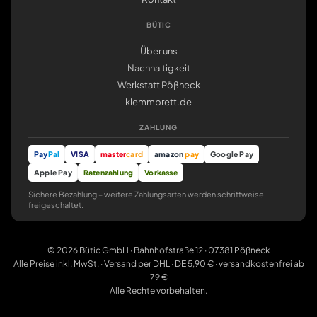
BÜTIC
Über uns
Nachhaltigkeit
Werkstatt Pößneck
klemmbrett.de
ZAHLUNG
Pay
Pal
VISA
master
card
amazon
pay
Google Pay
Apple Pay
Ratenzahlung
Vorkasse
Sichere Bezahlung – weitere Zahlungsarten werden schrittweise
freigeschaltet.
© 2026 Bütic GmbH · Bahnhofstraße 12 · 07381 Pößneck
Alle Preise inkl. MwSt. · Versand per DHL · DE 5,90 € · versandkostenfrei ab
79 €
Alle Rechte vorbehalten.