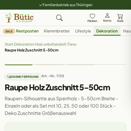
Familienbetrieb aus Thüringen
Konto
Merken
Korb
Restposten
Klemmbretter
Lifestyle
Dekoration
Hau
SALE
Start
›
Dekoration
›
Holz
›
unbehandelt
›
Tiere
›
Raupe Holz Zuschnitt 5-50cm
Art.-Nr. 1135
EIGENE FERTIGUNG
Raupe Holz Zuschnitt 5-50cm
Raupen-Silhouette aus Sperrholz - 5-50cm Breite -
Einzeln oder als Set mit 10, 25, 50 oder 100 Stück -
Deko Zuschnitte Größenauswahl