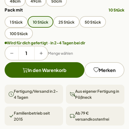
48cm
49cm
50cm
Pack mit
10 Stück
1 Stück
10 Stück
25 Stück
50 Stück
100 Stück
Wird für dich gefertigt · in 2–4 Tagen bei dir
Menge wählen
In den Warenkorb
Merken
Fertigung/Versand in 2–
Aus eigener Fertigung in
4 Tagen
Pößneck
Familienbetrieb seit
Ab 79 €
2015
versandkostenfrei