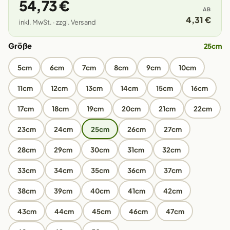
54,73 €
AB
4,31 €
inkl. MwSt. · zzgl. Versand
Größe
25cm
5cm
6cm
7cm
8cm
9cm
10cm
11cm
12cm
13cm
14cm
15cm
16cm
17cm
18cm
19cm
20cm
21cm
22cm
23cm
24cm
25cm
26cm
27cm
28cm
29cm
30cm
31cm
32cm
33cm
34cm
35cm
36cm
37cm
38cm
39cm
40cm
41cm
42cm
43cm
44cm
45cm
46cm
47cm