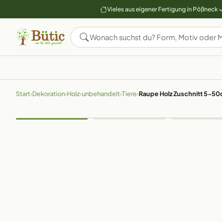
Vieles aus eigener Fertigung in Pößneck
Start
›
Dekoration
›
Holz
›
unbehandelt
›
Tiere
›
Raupe Holz Zuschnitt 5-5