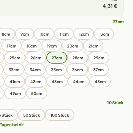
4,31 €
27cm
8cm
9cm
10cm
11cm
12cm
13cm
17cm
18cm
19cm
20cm
21cm
25cm
26cm
27cm
28cm
29cm
33cm
34cm
35cm
36cm
37cm
41cm
42cm
43cm
44cm
45cm
49cm
50cm
10 Stück
5 Stück
50 Stück
100 Stück
 Tagen bei dir