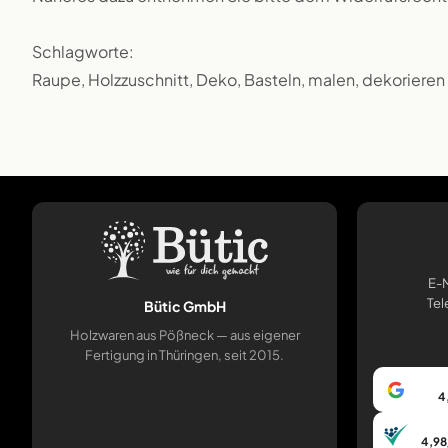
Schlagworte:
Raupe, Holzzuschnitt, Deko, Basteln, malen, dekorieren
E-M
Tel
Bütic GmbH
Holzwaren aus Pößneck — aus eigener
Fertigung in Thüringen, seit 2015.
4
4,98