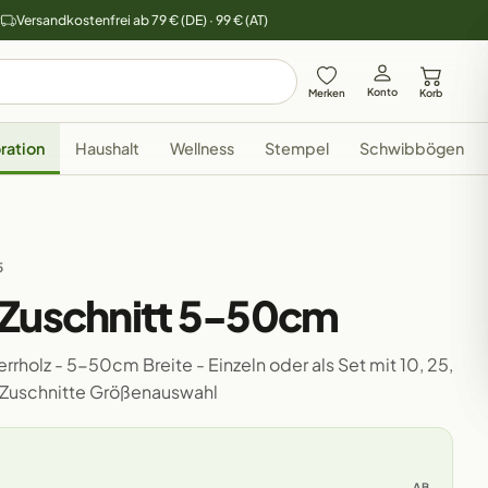
y
Versandkostenfrei ab 79 € (DE) · 99 € (AT)
Konto
Merken
Korb
ration
Haushalt
Wellness
Stempel
Schwibbögen
5
 Zuschnitt 5-50cm
rholz - 5-50cm Breite - Einzeln oder als Set mit 10, 25,
 Zuschnitte Größenauswahl
AB