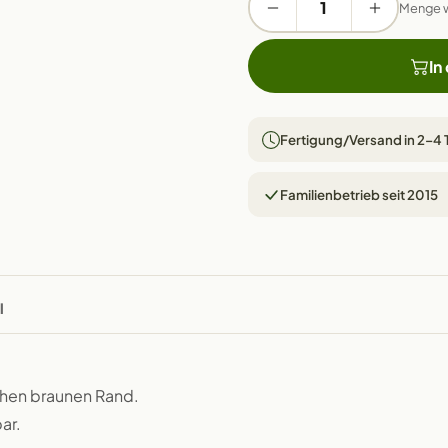
Menge 
In
Fertigung/Versand in 2–4
Familienbetrieb seit 2015
l
chen braunen Rand.
ar.