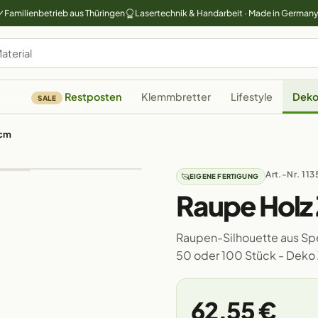
Familienbetrieb aus Thüringen
Lasertechnik & Handarbeit · Made in German
Restposten
Klemmbretter
Lifestyle
Deko
SALE
0cm
Art.-Nr. 113
EIGENE FERTIGUNG
Raupe Holz
Raupen-Silhouette aus Sper
50 oder 100 Stück - Deko
62,55 €