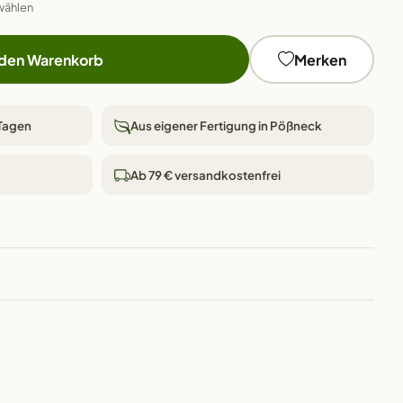
wählen
 den Warenkorb
Merken
 Tagen
Aus eigener Fertigung in Pößneck
Ab 79 € versandkostenfrei