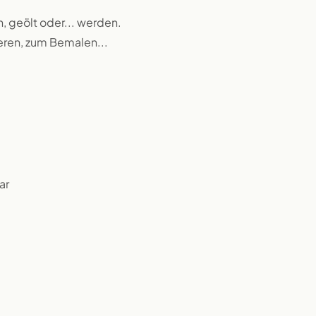
n, geölt oder... werden.
ieren, zum Bemalen...
ar