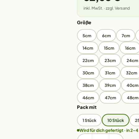
inkl. MwSt. · zzgl. Versand
Größe
5cm
6cm
7cm
14cm
15cm
16cm
22cm
23cm
24cm
30cm
31cm
32cm
38cm
39cm
40cm
46cm
47cm
48cm
Pack mit
1 Stück
10 Stück
2
Wird für dich gefertigt · in 2–4