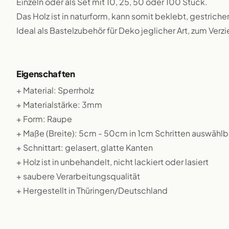
Einzeln oder als Set mit 10, 25, 50 oder 100 Stück.
Das Holz ist in naturform, kann somit beklebt, gestriche
Ideal als Bastelzubehör für Deko jeglicher Art, zum Verz
Eigenschaften
+ Material: Sperrholz
+ Materialstärke: 3mm
+ Form: Raupe
+ Maße (Breite): 5cm - 50cm in 1cm Schritten auswählb
+ Schnittart: gelasert, glatte Kanten
+ Holz ist in unbehandelt, nicht lackiert oder lasiert
+ saubere Verarbeitungsqualität
+ Hergestellt in Thüringen/Deutschland