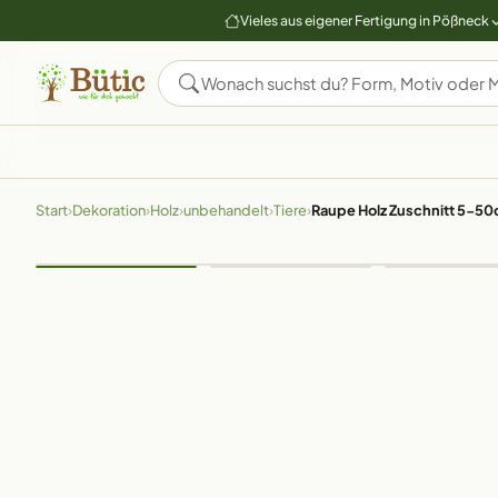
Vieles aus eigener Fertigung in Pößneck
Start
›
Dekoration
›
Holz
›
unbehandelt
›
Tiere
›
Raupe Holz Zuschnitt 5-5