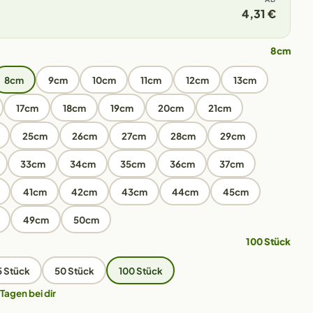
4,31 €
8cm
8cm
9cm
10cm
11cm
12cm
13cm
17cm
18cm
19cm
20cm
21cm
25cm
26cm
27cm
28cm
29cm
33cm
34cm
35cm
36cm
37cm
41cm
42cm
43cm
44cm
45cm
49cm
50cm
100 Stück
5 Stück
50 Stück
100 Stück
 Tagen bei dir