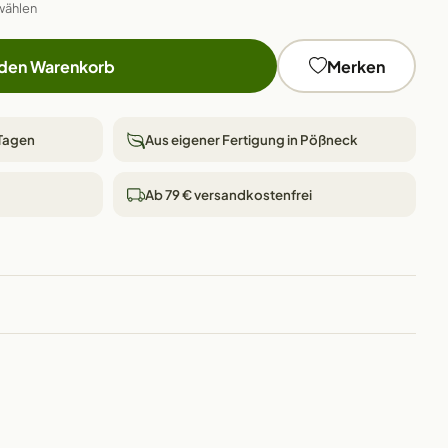
wählen
 den Warenkorb
Merken
 Tagen
Aus eigener Fertigung in Pößneck
Ab 79 € versandkostenfrei