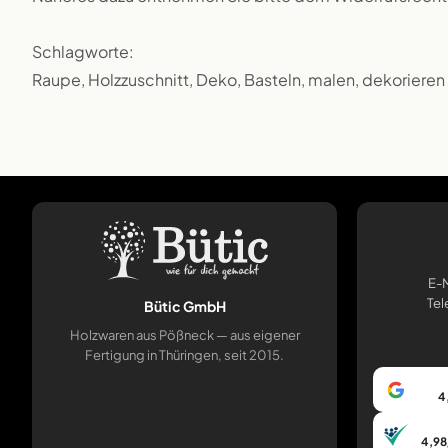
Schlagworte:
Raupe, Holzzuschnitt, Deko, Basteln, malen, dekorieren
E-M
Tel
Bütic GmbH
Holzwaren aus Pößneck — aus eigener
Fertigung in Thüringen, seit 2015.
4
4,98