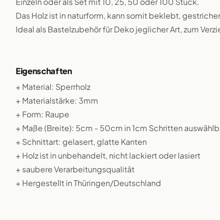
Einzeln oder als Set mit 10, 25, 50 oder 100 Stück.
Das Holz ist in naturform, kann somit beklebt, gestriche
Ideal als Bastelzubehör für Deko jeglicher Art, zum Verz
Eigenschaften
+ Material: Sperrholz
+ Materialstärke: 3mm
+ Form: Raupe
+ Maße (Breite): 5cm - 50cm in 1cm Schritten auswählb
+ Schnittart: gelasert, glatte Kanten
+ Holz ist in unbehandelt, nicht lackiert oder lasiert
+ saubere Verarbeitungsqualität
+ Hergestellt in Thüringen/Deutschland