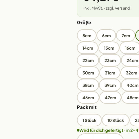
inkl. MwSt. · zzgl. Versand
Größe
5cm
6cm
7cm
14cm
15cm
16cm
22cm
23cm
24cm
30cm
31cm
32cm
38cm
39cm
40cm
46cm
47cm
48cm
Pack mit
1 Stück
10 Stück
2
Wird für dich gefertigt · in 2–4