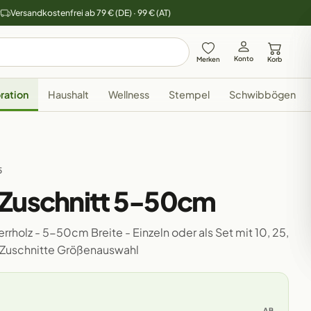
y
Versandkostenfrei ab 79 € (DE) · 99 € (AT)
Konto
Merken
Korb
ration
Haushalt
Wellness
Stempel
Schwibbögen
5
 Zuschnitt 5-50cm
rholz - 5-50cm Breite - Einzeln oder als Set mit 10, 25,
 Zuschnitte Größenauswahl
AB