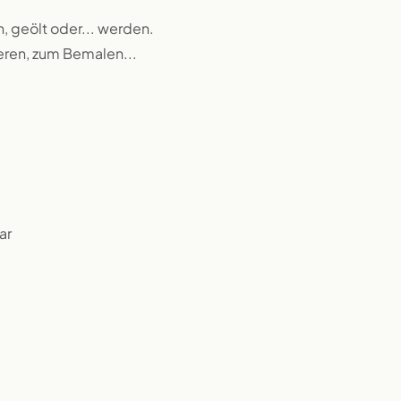
n, geölt oder... werden.
ieren, zum Bemalen...
ar