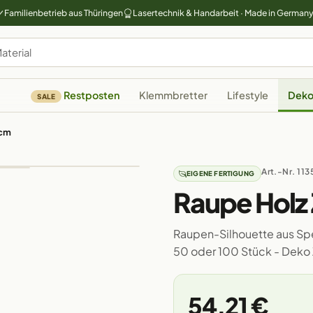
Familienbetrieb aus Thüringen
Lasertechnik & Handarbeit · Made in German
Restposten
Klemmbretter
Lifestyle
Deko
SALE
0cm
Art.-Nr. 113
EIGENE FERTIGUNG
Raupe Holz
Raupen-Silhouette aus Sper
50 oder 100 Stück - Deko
54,21 €