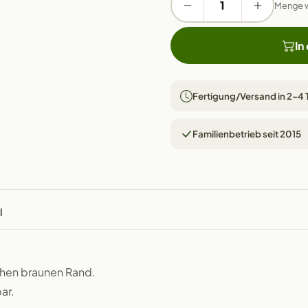
Menge 
In
Fertigung/Versand in 2–4
Familienbetrieb seit 2015
l
chen braunen Rand.
ar.