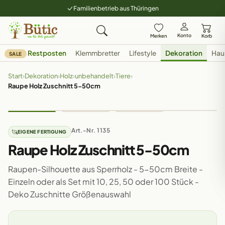
Familienbetrieb aus Thüringen
Konto
Merken
Korb
Restposten
Klemmbretter
Lifestyle
Dekoration
Hau
SALE
Start
›
Dekoration
›
Holz
›
unbehandelt
›
Tiere
›
Raupe Holz Zuschnitt 5-50cm
Art.-Nr. 1135
EIGENE FERTIGUNG
Raupe Holz Zuschnitt 5-50cm
Raupen-Silhouette aus Sperrholz - 5-50cm Breite -
Einzeln oder als Set mit 10, 25, 50 oder 100 Stück -
Deko Zuschnitte Größenauswahl