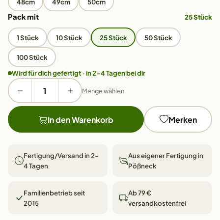
48cm
49cm
50cm
Pack mit
25 Stück
1 Stück
10 Stück
25 Stück
50 Stück
100 Stück
Wird für dich gefertigt · in 2–4 Tagen bei dir
Menge wählen
In den Warenkorb
Merken
Fertigung/Versand in 2–
Aus eigener Fertigung in
4 Tagen
Pößneck
Familienbetrieb seit
Ab 79 €
2015
versandkostenfrei