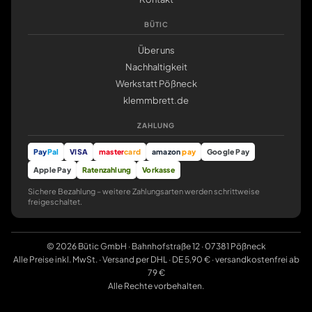
BÜTIC
Über uns
Nachhaltigkeit
Werkstatt Pößneck
klemmbrett.de
ZAHLUNG
Pay
Pal
VISA
master
card
amazon
pay
Google Pay
Apple Pay
Ratenzahlung
Vorkasse
Sichere Bezahlung – weitere Zahlungsarten werden schrittweise
freigeschaltet.
© 2026 Bütic GmbH · Bahnhofstraße 12 · 07381 Pößneck
Alle Preise inkl. MwSt. · Versand per DHL · DE 5,90 € · versandkostenfrei ab
79 €
Alle Rechte vorbehalten.