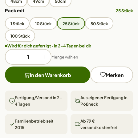
48cm
49cm
50cm
Pack mit
25 Stück
1 Stück
10 Stück
25 Stück
50 Stück
100 Stück
Wird für dich gefertigt · in 2–4 Tagen bei dir
Menge wählen
In den Warenkorb
Merken
Fertigung/Versand in 2–
Aus eigener Fertigung in
4 Tagen
Pößneck
Familienbetrieb seit
Ab 79 €
2015
versandkostenfrei