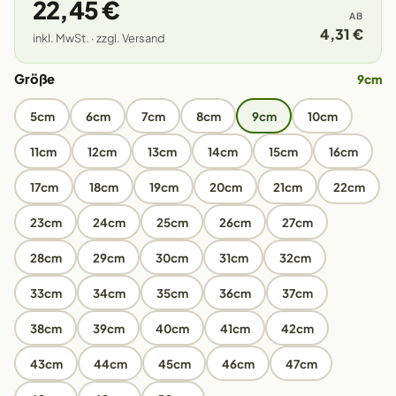
22,45 €
AB
4,31 €
inkl. MwSt. · zzgl. Versand
Größe
9cm
5cm
6cm
7cm
8cm
9cm
10cm
11cm
12cm
13cm
14cm
15cm
16cm
17cm
18cm
19cm
20cm
21cm
22cm
23cm
24cm
25cm
26cm
27cm
28cm
29cm
30cm
31cm
32cm
33cm
34cm
35cm
36cm
37cm
38cm
39cm
40cm
41cm
42cm
43cm
44cm
45cm
46cm
47cm