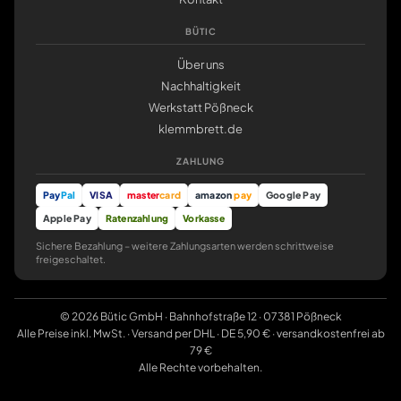
BÜTIC
Über uns
Nachhaltigkeit
Werkstatt Pößneck
klemmbrett.de
ZAHLUNG
Pay
Pal
VISA
master
card
amazon
pay
Google Pay
Apple Pay
Ratenzahlung
Vorkasse
Sichere Bezahlung – weitere Zahlungsarten werden schrittweise
freigeschaltet.
© 2026 Bütic GmbH · Bahnhofstraße 12 · 07381 Pößneck
Alle Preise inkl. MwSt. · Versand per DHL · DE 5,90 € · versandkostenfrei ab
79 €
Alle Rechte vorbehalten.