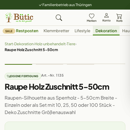
Familienbetrieb aus Thüringen
Konto
Merken
Korb
Restposten
Klemmbretter
Lifestyle
Dekoration
Hau
SALE
Start
›
Dekoration
›
Holz
›
unbehandelt
›
Tiere
›
Raupe Holz Zuschnitt 5-50cm
Art.-Nr. 1135
EIGENE FERTIGUNG
Raupe Holz Zuschnitt 5-50cm
Raupen-Silhouette aus Sperrholz - 5-50cm Breite -
Einzeln oder als Set mit 10, 25, 50 oder 100 Stück -
Deko Zuschnitte Größenauswahl