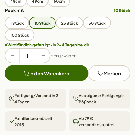
48cm
49cm
50cm
Pack mit
10 Stück
1 Stück
10 Stück
25 Stück
50 Stück
100 Stück
Wird für dich gefertigt · in 2–4 Tagen bei dir
Menge wählen
In den Warenkorb
Merken
Fertigung/Versand in 2–
Aus eigener Fertigung in
4 Tagen
Pößneck
Familienbetrieb seit
Ab 79 €
2015
versandkostenfrei