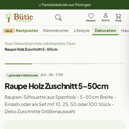
Familienbetrieb aus Thüringen
Konto
Merken
Korb
Restposten
Klemmbretter
Lifestyle
Dekoration
Hau
SALE
Start
›
Dekoration
›
Holz
›
unbehandelt
›
Tiere
›
Raupe Holz Zuschnitt 5-50cm
Art.-Nr. 1135
EIGENE FERTIGUNG
Raupe Holz Zuschnitt 5-50cm
Raupen-Silhouette aus Sperrholz - 5-50cm Breite -
Einzeln oder als Set mit 10, 25, 50 oder 100 Stück -
Deko Zuschnitte Größenauswahl