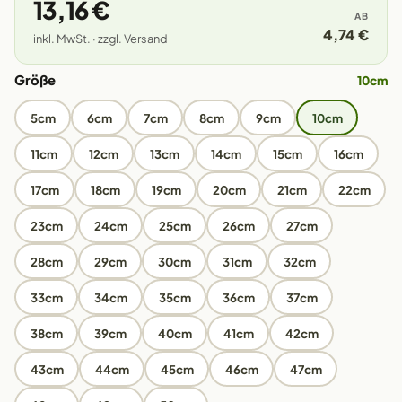
13,16 €
AB
4,74 €
inkl. MwSt. · zzgl. Versand
Größe
10cm
5cm
6cm
7cm
8cm
9cm
10cm
11cm
12cm
13cm
14cm
15cm
16cm
17cm
18cm
19cm
20cm
21cm
22cm
23cm
24cm
25cm
26cm
27cm
28cm
29cm
30cm
31cm
32cm
33cm
34cm
35cm
36cm
37cm
38cm
39cm
40cm
41cm
42cm
43cm
44cm
45cm
46cm
47cm