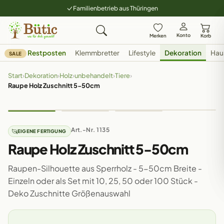
Familienbetrieb aus Thüringen
Konto
Merken
Korb
Restposten
Klemmbretter
Lifestyle
Dekoration
Hau
SALE
Start
›
Dekoration
›
Holz
›
unbehandelt
›
Tiere
›
Raupe Holz Zuschnitt 5-50cm
Art.-Nr. 1135
EIGENE FERTIGUNG
Raupe Holz Zuschnitt 5-50cm
Raupen-Silhouette aus Sperrholz - 5-50cm Breite -
Einzeln oder als Set mit 10, 25, 50 oder 100 Stück -
Deko Zuschnitte Größenauswahl