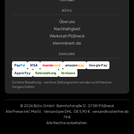
BÜTIC
Über uns
Nachhaltigkeit
Werkstatt Pößneck
klemmbrett.de
ZAHLUNG
Pay
Pal
VISA
master
card
amazon
pay
Google Pay
Apple Pay
Ratenzahlung
Vorkasse
Sichere Bezahlung – weitere Zahlungsarten werden schrittweise
freigeschaltet.
© 2026 Bütic GmbH · Bahnhofstraße 12 · 07381 Pößneck
Alle Preise inkl. MwSt. · Versand per DHL · DE 5,90 € · versandkostenfrei ab
79 €
Alle Rechte vorbehalten.