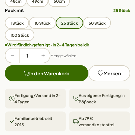
48cm
49cm
50cm
Pack mit
25 Stück
1 Stück
10 Stück
25 Stück
50 Stück
100 Stück
Wird für dich gefertigt · in 2–4 Tagen bei dir
Menge wählen
In den Warenkorb
Merken
Fertigung/Versand in 2–
Aus eigener Fertigung in
4 Tagen
Pößneck
Familienbetrieb seit
Ab 79 €
2015
versandkostenfrei