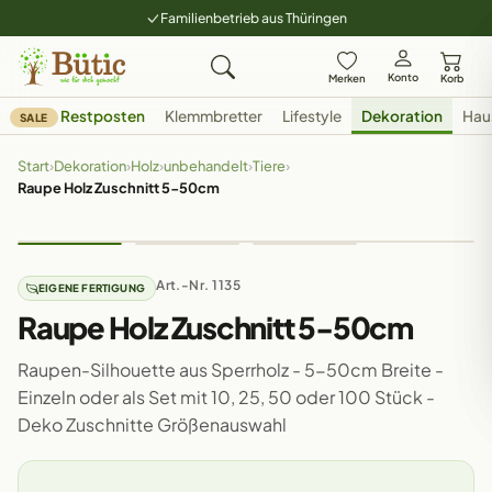
Familienbetrieb aus Thüringen
Konto
Merken
Korb
Restposten
Klemmbretter
Lifestyle
Dekoration
Hau
SALE
Start
›
Dekoration
›
Holz
›
unbehandelt
›
Tiere
›
Raupe Holz Zuschnitt 5-50cm
Art.-Nr. 1135
EIGENE FERTIGUNG
Raupe Holz Zuschnitt 5-50cm
Raupen-Silhouette aus Sperrholz - 5-50cm Breite -
Einzeln oder als Set mit 10, 25, 50 oder 100 Stück -
Deko Zuschnitte Größenauswahl