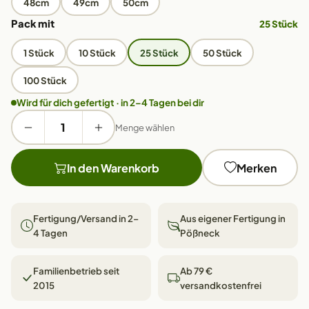
48cm
49cm
50cm
Pack mit
25 Stück
1 Stück
10 Stück
25 Stück
50 Stück
100 Stück
Wird für dich gefertigt · in 2–4 Tagen bei dir
Menge wählen
In den Warenkorb
Merken
Fertigung/Versand in 2–
Aus eigener Fertigung in
4 Tagen
Pößneck
Familienbetrieb seit
Ab 79 €
2015
versandkostenfrei