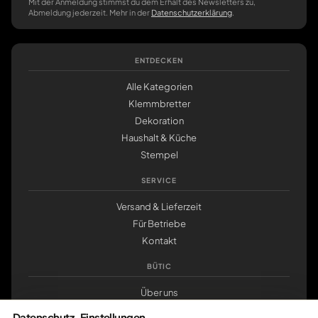
Mit der Anmeldung stimmst du dem Erhalt des Newsletters zu,
Abmeldung jederzeit. Mehr in der
Datenschutzerklärung
.
ENTDECKEN
Alle Kategorien
Klemmbretter
Dekoration
Haushalt & Küche
Stempel
SERVICE
Versand & Lieferzeit
Für Betriebe
Kontakt
BÜTIC
Über uns
Nachhaltigkeit
Datenschutz-Einstellungen