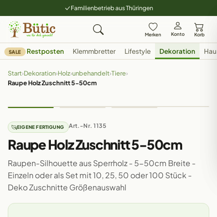
Familienbetrieb aus Thüringen
Konto
Merken
Korb
Restposten
Klemmbretter
Lifestyle
Dekoration
Hau
SALE
Start
›
Dekoration
›
Holz
›
unbehandelt
›
Tiere
›
Raupe Holz Zuschnitt 5-50cm
Art.-Nr. 1135
EIGENE FERTIGUNG
Raupe Holz Zuschnitt 5-50cm
Raupen-Silhouette aus Sperrholz - 5-50cm Breite -
Einzeln oder als Set mit 10, 25, 50 oder 100 Stück -
Deko Zuschnitte Größenauswahl