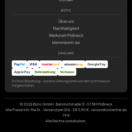
BÜTIC
Über uns
Nachhaltigkeit
Werkstatt Pößneck
klemmbrett.de
ZAHLUNG
Pay
Pal
VISA
master
card
amazon
pay
Google Pay
Apple Pay
Ratenzahlung
Vorkasse
Sichere Bezahlung – weitere Zahlungsarten werden schrittweise
freigeschaltet.
© 2026 Bütic GmbH · Bahnhofstraße 12 · 07381 Pößneck
Alle Preise inkl. MwSt. · Versand per DHL · DE 5,90 € · versandkostenfrei ab
79 €
Alle Rechte vorbehalten.