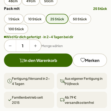
48cm
49cm
50cm
Pack mit
25 Stück
1 Stück
10 Stück
25 Stück
50 Stück
100 Stück
Wird für dich gefertigt · in 2–4 Tagen bei dir
Menge wählen
In den Warenkorb
Merken
Fertigung/Versand in 2–
Aus eigener Fertigung in
4 Tagen
Pößneck
Familienbetrieb seit
Ab 79 €
2015
versandkostenfrei