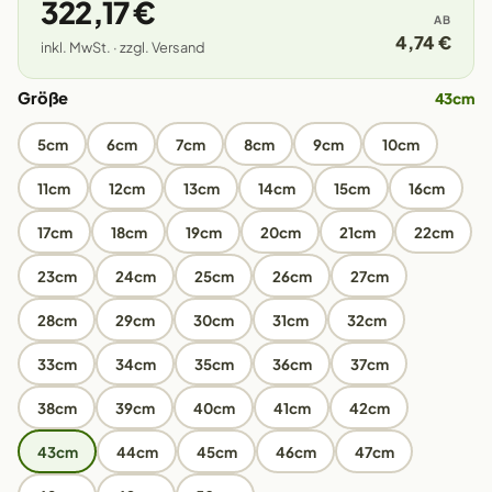
322,17 €
AB
4,74 €
inkl. MwSt. · zzgl. Versand
Größe
43cm
5cm
6cm
7cm
8cm
9cm
10cm
11cm
12cm
13cm
14cm
15cm
16cm
17cm
18cm
19cm
20cm
21cm
22cm
23cm
24cm
25cm
26cm
27cm
28cm
29cm
30cm
31cm
32cm
33cm
34cm
35cm
36cm
37cm
38cm
39cm
40cm
41cm
42cm
43cm
44cm
45cm
46cm
47cm