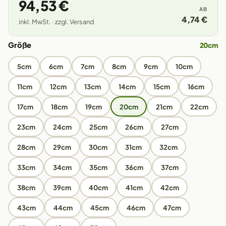
94,53 €
AB
4,74 €
inkl. MwSt. · zzgl. Versand
Größe
20cm
5cm
6cm
7cm
8cm
9cm
10cm
11cm
12cm
13cm
14cm
15cm
16cm
17cm
18cm
19cm
20cm
21cm
22cm
23cm
24cm
25cm
26cm
27cm
28cm
29cm
30cm
31cm
32cm
33cm
34cm
35cm
36cm
37cm
38cm
39cm
40cm
41cm
42cm
43cm
44cm
45cm
46cm
47cm