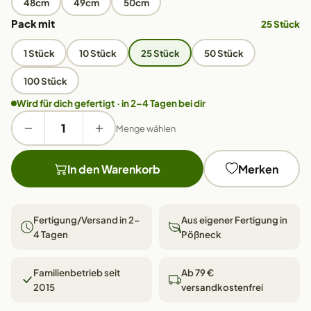
48cm
49cm
50cm
Pack mit
25 Stück
1 Stück
10 Stück
25 Stück
50 Stück
100 Stück
Wird für dich gefertigt · in 2–4 Tagen bei dir
Menge wählen
In den Warenkorb
Merken
Fertigung/Versand in 2–
Aus eigener Fertigung in
4 Tagen
Pößneck
Familienbetrieb seit
Ab 79 €
2015
versandkostenfrei