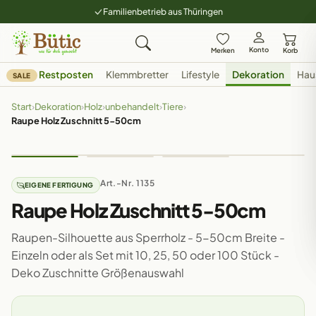
Familienbetrieb aus Thüringen
Konto
Merken
Korb
Restposten
Klemmbretter
Lifestyle
Dekoration
Hau
SALE
Start
›
Dekoration
›
Holz
›
unbehandelt
›
Tiere
›
Raupe Holz Zuschnitt 5-50cm
Art.-Nr. 1135
EIGENE FERTIGUNG
Raupe Holz Zuschnitt 5-50cm
Raupen-Silhouette aus Sperrholz - 5-50cm Breite -
Einzeln oder als Set mit 10, 25, 50 oder 100 Stück -
Deko Zuschnitte Größenauswahl