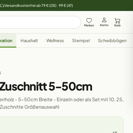
y
Versandkostenfrei ab 79 € (DE) · 99 € (AT)
Konto
Merken
Korb
ration
Haushalt
Wellness
Stempel
Schwibbögen
5
 Zuschnitt 5-50cm
rholz - 5-50cm Breite - Einzeln oder als Set mit 10, 25,
 Zuschnitte Größenauswahl
AB