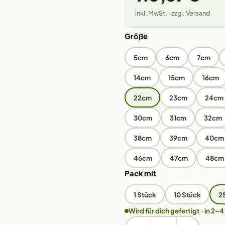
inkl. MwSt. · zzgl. Versand
Größe
5cm
6cm
7cm
14cm
15cm
16cm
22cm
23cm
24cm
30cm
31cm
32cm
38cm
39cm
40cm
46cm
47cm
48cm
Pack mit
1 Stück
10 Stück
2
Wird für dich gefertigt · in 2–4