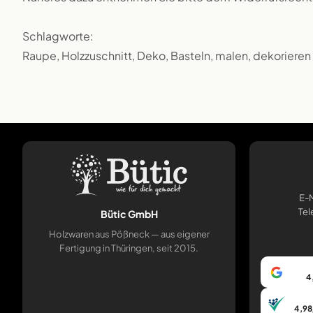
Schlagworte:
Raupe, Holzzuschnitt, Deko, Basteln, malen, dekorieren
E-M
Tel
Bütic GmbH
Holzwaren aus Pößneck — aus eigener
Fertigung in Thüringen, seit 2015.
4
4,98