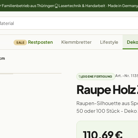
Familienbetrieb aus Thüringen
Lasertechnik & Handarbeit · Made in German
Restposten
Klemmbretter
Lifestyle
Deko
SALE
0cm
Art.-Nr. 113
EIGENE FERTIGUNG
Raupe Holz
Raupen-Silhouette aus Sper
50 oder 100 Stück - Deko
110,69 €