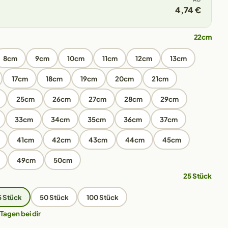
4,74 €
22cm
8cm
9cm
10cm
11cm
12cm
13cm
17cm
18cm
19cm
20cm
21cm
25cm
26cm
27cm
28cm
29cm
33cm
34cm
35cm
36cm
37cm
41cm
42cm
43cm
44cm
45cm
49cm
50cm
25 Stück
5 Stück
50 Stück
100 Stück
 Tagen bei dir