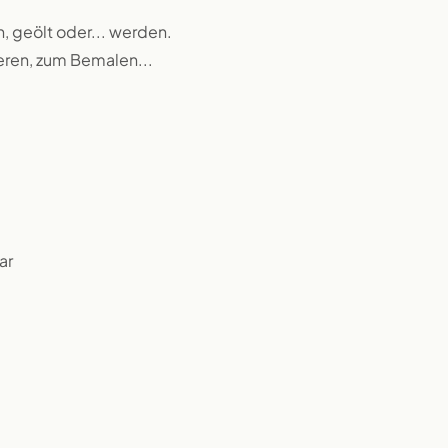
n, geölt oder... werden.
ieren, zum Bemalen...
ar