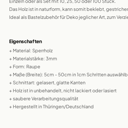
Einzeln oder als Set mit 10, 25, 50 oder 100 Stück.
Das Holz ist in naturform, kann somit beklebt, gestriche
Ideal als Bastelzubehör für Deko jeglicher Art, zum Verz
Eigenschaften
+ Material: Sperrholz
+ Materialstärke: 3mm
+ Form: Raupe
+ Maße (Breite): 5cm - 50cm in 1cm Schritten auswählb
+ Schnittart: gelasert, glatte Kanten
+ Holz ist in unbehandelt, nicht lackiert oder lasiert
+ saubere Verarbeitungsqualität
+ Hergestellt in Thüringen/Deutschland