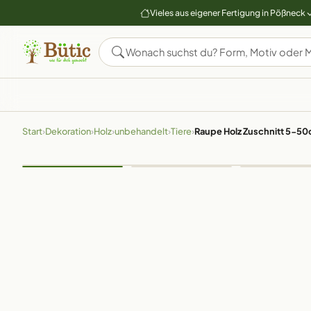
Vieles aus eigener Fertigung in Pößneck
Start
›
Dekoration
›
Holz
›
unbehandelt
›
Tiere
›
Raupe Holz Zuschnitt 5-5