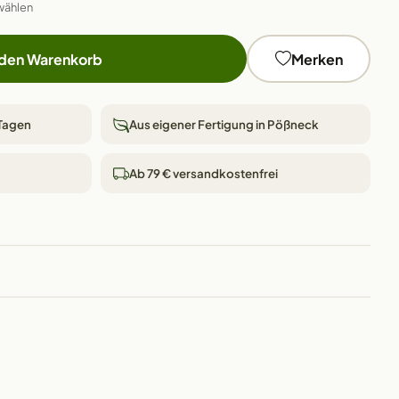
wählen
 den Warenkorb
Merken
 Tagen
Aus eigener Fertigung in Pößneck
Ab 79 € versandkostenfrei