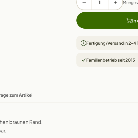
Menge 
In
Fertigung/Versand in 2–4
Familienbetrieb seit 2015
rage zum Artikel
chen braunen Rand.
ar.