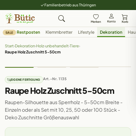
Familienbetrieb aus Thüringen
Konto
Merken
Korb
Restposten
Klemmbretter
Lifestyle
Dekoration
Hau
SALE
Start
›
Dekoration
›
Holz
›
unbehandelt
›
Tiere
›
Raupe Holz Zuschnitt 5-50cm
Art.-Nr. 1135
EIGENE FERTIGUNG
Raupe Holz Zuschnitt 5-50cm
Raupen-Silhouette aus Sperrholz - 5-50cm Breite -
Einzeln oder als Set mit 10, 25, 50 oder 100 Stück -
Deko Zuschnitte Größenauswahl