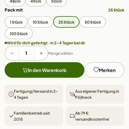
48cm
49cm
50cm
Pack mit
25 Stück
1 Stück
10 Stück
25 Stück
50 Stück
100 Stück
Wird für dich gefertigt · in 2–4 Tagen bei dir
Menge wählen
In den Warenkorb
Merken
Fertigung/Versand in 2–
Aus eigener Fertigung in
4 Tagen
Pößneck
Familienbetrieb seit
Ab 79 €
2015
versandkostenfrei