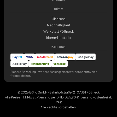
BÜTIC
Über uns
Nachhaltigkeit
Werkstatt Pößneck
klemmbrett.de
ZAHLUNG
Pay
Pal
VISA
master
card
amazon
pay
Google Pay
Apple Pay
Ratenzahlung
Vorkasse
Sichere Bezahlung – weitere Zahlungsarten werden schrittweise
freigeschaltet.
© 2026 Bütic GmbH · Bahnhofstraße 12 · 07381 Pößneck
Alle Preise inkl. MwSt. · Versand per DHL · DE 5,90 € · versandkostenfrei ab
79 €
Alle Rechte vorbehalten.