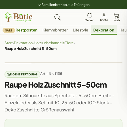
Familienbetrieb aus Thüringen
Konto
Merken
Korb
Restposten
Klemmbretter
Lifestyle
Dekoration
Hau
SALE
Start
›
Dekoration
›
Holz
›
unbehandelt
›
Tiere
›
Raupe Holz Zuschnitt 5-50cm
Art.-Nr. 1135
EIGENE FERTIGUNG
Raupe Holz Zuschnitt 5-50cm
Raupen-Silhouette aus Sperrholz - 5-50cm Breite -
Einzeln oder als Set mit 10, 25, 50 oder 100 Stück -
Deko Zuschnitte Größenauswahl