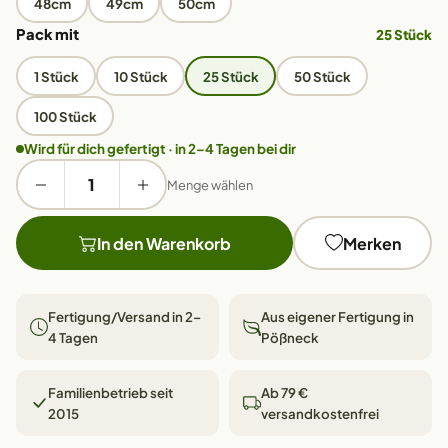
48cm
49cm
50cm
Pack mit
25 Stück
1 Stück
10 Stück
25 Stück
50 Stück
100 Stück
Wird für dich gefertigt · in 2–4 Tagen bei dir
Menge wählen
In den Warenkorb
Merken
Fertigung/Versand in 2–
Aus eigener Fertigung in
4 Tagen
Pößneck
Familienbetrieb seit
Ab 79 €
2015
versandkostenfrei