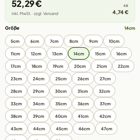
52,29 €
AB
4,74 €
inkl. MwSt. · zzgl. Versand
Größe
14cm
5cm
6cm
7cm
8cm
9cm
10cm
11cm
12cm
13cm
14cm
15cm
16cm
17cm
18cm
19cm
20cm
21cm
22cm
23cm
24cm
25cm
26cm
27cm
28cm
29cm
30cm
31cm
32cm
33cm
34cm
35cm
36cm
37cm
38cm
39cm
40cm
41cm
42cm
43cm
44cm
45cm
46cm
47cm