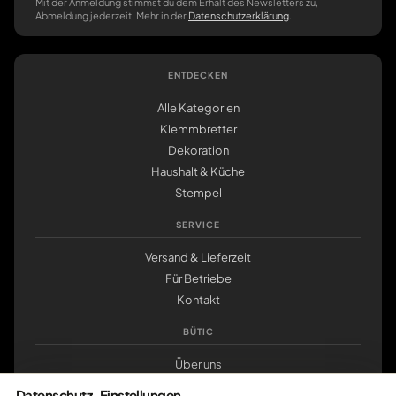
Mit der Anmeldung stimmst du dem Erhalt des Newsletters zu,
Abmeldung jederzeit. Mehr in der
Datenschutzerklärung
.
ENTDECKEN
Alle Kategorien
Klemmbretter
Dekoration
Haushalt & Küche
Stempel
SERVICE
Versand & Lieferzeit
Für Betriebe
Kontakt
BÜTIC
Über uns
Nachhaltigkeit
Datenschutz-Einstellungen