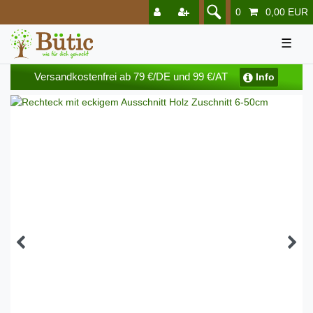
0
0,00 EUR
☰
Versandkostenfrei ab 79 €/DE und 99 €/AT
Info