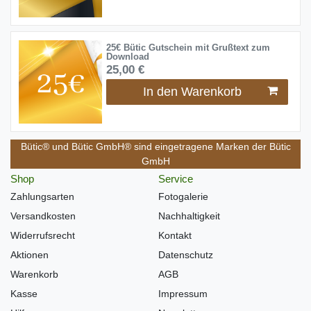
25€ Bütic Gutschein mit Grußtext zum
Download
25,00 €
In den Warenkorb
Bütic® und Bütic GmbH® sind eingetragene Marken der Bütic
GmbH
Shop
Service
Zahlungsarten
Fotogalerie
Versandkosten
Nachhaltigkeit
Widerrufsrecht
Kontakt
Aktionen
Datenschutz
Warenkorb
AGB
Kasse
Impressum