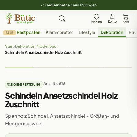
Familienbetrieb aus Thüringen
Konto
Merken
Korb
Restposten
Klemmbretter
Lifestyle
Dekoration
Hau
SALE
Start
›
Dekoration
›
Modellbau
›
Schindeln Ansetzschindel Holz Zuschnitt
Art.-Nr. 618
EIGENE FERTIGUNG
Schindeln Ansetzschindel Holz
Zuschnitt
Sperrholz Schindel, Ansetzschindel - Größen- und
Mengenauswahl