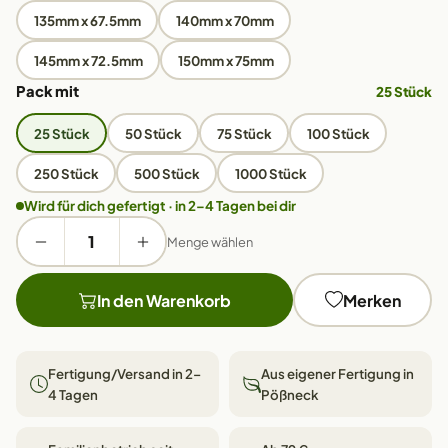
135mm x 67.5mm
140mm x 70mm
145mm x 72.5mm
150mm x 75mm
Pack mit
25 Stück
25 Stück
50 Stück
75 Stück
100 Stück
250 Stück
500 Stück
1000 Stück
Wird für dich gefertigt · in 2–4 Tagen bei dir
Menge wählen
In den Warenkorb
Merken
Fertigung/Versand in 2–
Aus eigener Fertigung in
4 Tagen
Pößneck