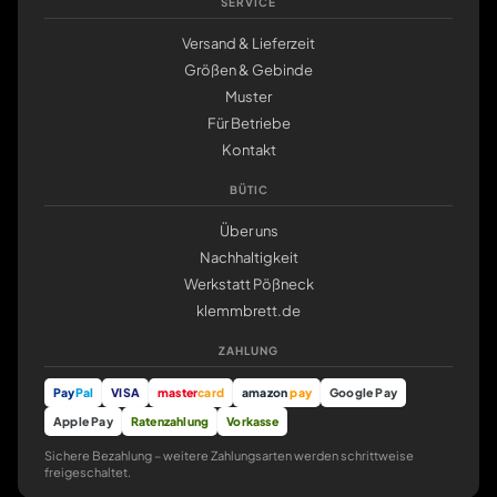
SERVICE
Versand & Lieferzeit
Größen & Gebinde
Muster
Für Betriebe
Kontakt
BÜTIC
Über uns
Nachhaltigkeit
Werkstatt Pößneck
klemmbrett.de
ZAHLUNG
Pay
Pal
VISA
master
card
amazon
pay
Google Pay
Apple Pay
Ratenzahlung
Vorkasse
Sichere Bezahlung – weitere Zahlungsarten werden schrittweise
freigeschaltet.