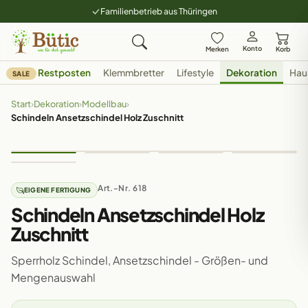
Familienbetrieb aus Thüringen
Konto
Merken
Korb
Restposten
Klemmbretter
Lifestyle
Dekoration
Hau
SALE
Start
›
Dekoration
›
Modellbau
›
Schindeln Ansetzschindel Holz Zuschnitt
Art.-Nr. 618
EIGENE FERTIGUNG
Schindeln Ansetzschindel Holz
Zuschnitt
Sperrholz Schindel, Ansetzschindel - Größen- und
Mengenauswahl