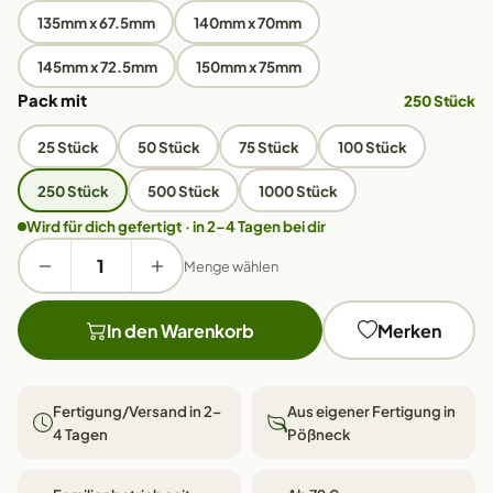
135mm x 67.5mm
140mm x 70mm
145mm x 72.5mm
150mm x 75mm
Pack mit
250 Stück
25 Stück
50 Stück
75 Stück
100 Stück
250 Stück
500 Stück
1000 Stück
Wird für dich gefertigt · in 2–4 Tagen bei dir
Menge wählen
In den Warenkorb
Merken
Fertigung/Versand in 2–
Aus eigener Fertigung in
4 Tagen
Pößneck