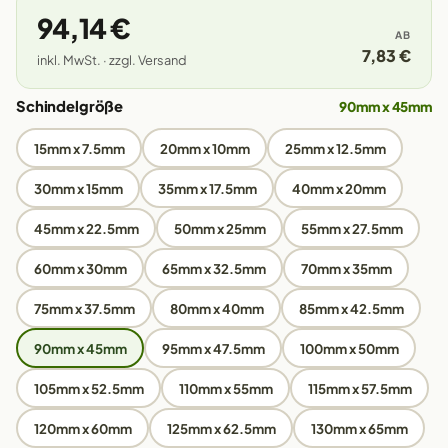
94,14 €
AB
7,83 €
inkl. MwSt. · zzgl. Versand
Schindelgröße
90mm x 45mm
15mm x 7.5mm
20mm x 10mm
25mm x 12.5mm
30mm x 15mm
35mm x 17.5mm
40mm x 20mm
45mm x 22.5mm
50mm x 25mm
55mm x 27.5mm
60mm x 30mm
65mm x 32.5mm
70mm x 35mm
75mm x 37.5mm
80mm x 40mm
85mm x 42.5mm
90mm x 45mm
95mm x 47.5mm
100mm x 50mm
105mm x 52.5mm
110mm x 55mm
115mm x 57.5mm
120mm x 60mm
125mm x 62.5mm
130mm x 65mm