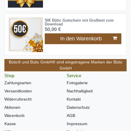
50€ Bütic Gutschein mit Grußtext zum
Download
50,00 €
In den Warenkorb
Bütic® und Bütic GmbH® sind eingetragene Marken der Bütic
GmbH
Shop
Service
Zahlungsarten
Fotogalerie
Versandkosten
Nachhaltigkeit
Widerrufsrecht
Kontakt
Aktionen
Datenschutz
Warenkorb
AGB
Kasse
Impressum