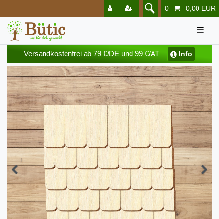
0
0,00 EUR
☰
Versandkostenfrei ab 79 €/DE und 99 €/AT
Info