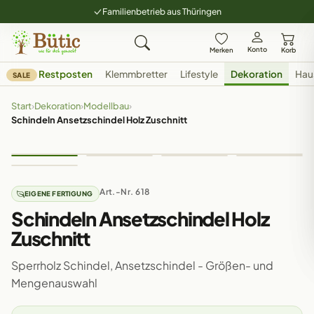
Familienbetrieb aus Thüringen
Konto
Merken
Korb
Restposten
Klemmbretter
Lifestyle
Dekoration
Hau
SALE
Start
›
Dekoration
›
Modellbau
›
Schindeln Ansetzschindel Holz Zuschnitt
Art.-Nr. 618
EIGENE FERTIGUNG
Schindeln Ansetzschindel Holz
Zuschnitt
Sperrholz Schindel, Ansetzschindel - Größen- und
Mengenauswahl