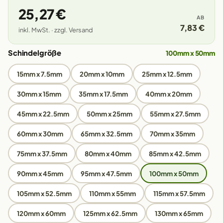
25,27 €
AB
7,83 €
inkl. MwSt. · zzgl. Versand
Schindelgröße
100mm x 50mm
15mm x 7.5mm
20mm x 10mm
25mm x 12.5mm
30mm x 15mm
35mm x 17.5mm
40mm x 20mm
45mm x 22.5mm
50mm x 25mm
55mm x 27.5mm
60mm x 30mm
65mm x 32.5mm
70mm x 35mm
75mm x 37.5mm
80mm x 40mm
85mm x 42.5mm
90mm x 45mm
95mm x 47.5mm
100mm x 50mm
105mm x 52.5mm
110mm x 55mm
115mm x 57.5mm
120mm x 60mm
125mm x 62.5mm
130mm x 65mm