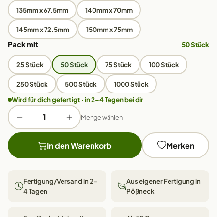
135mm x 67.5mm
140mm x 70mm
145mm x 72.5mm
150mm x 75mm
Pack mit
50 Stück
25 Stück
50 Stück
75 Stück
100 Stück
250 Stück
500 Stück
1000 Stück
Wird für dich gefertigt · in 2–4 Tagen bei dir
Menge wählen
In den Warenkorb
Merken
Fertigung/Versand in 2–
Aus eigener Fertigung in
4 Tagen
Pößneck