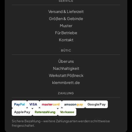
SERVICE
Versand & Lieferzeit
Größen & Gebinde
Muster
Für Betriebe
Kontakt
BÜTIC
Über uns
Nachhaltigkeit
Werkstatt Pößneck
klemmbrett.de
ZAHLUNG
Pay
Pal
VISA
master
card
amazon
pay
Google Pay
Apple Pay
Ratenzahlung
Vorkasse
Sichere Bezahlung – weitere Zahlungsarten werden schrittweise
freigeschaltet.