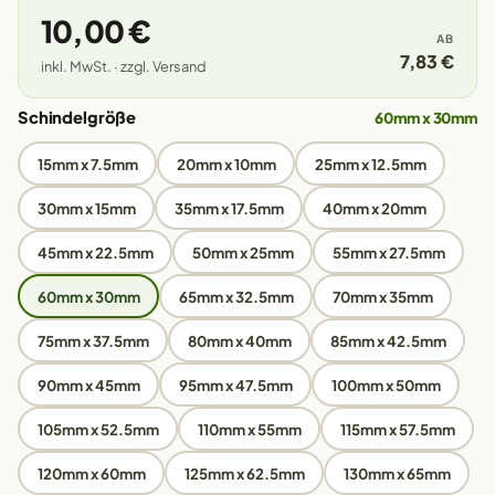
10,00 €
AB
7,83 €
inkl. MwSt. · zzgl. Versand
Schindelgröße
60mm x 30mm
15mm x 7.5mm
20mm x 10mm
25mm x 12.5mm
30mm x 15mm
35mm x 17.5mm
40mm x 20mm
45mm x 22.5mm
50mm x 25mm
55mm x 27.5mm
60mm x 30mm
65mm x 32.5mm
70mm x 35mm
75mm x 37.5mm
80mm x 40mm
85mm x 42.5mm
90mm x 45mm
95mm x 47.5mm
100mm x 50mm
105mm x 52.5mm
110mm x 55mm
115mm x 57.5mm
120mm x 60mm
125mm x 62.5mm
130mm x 65mm