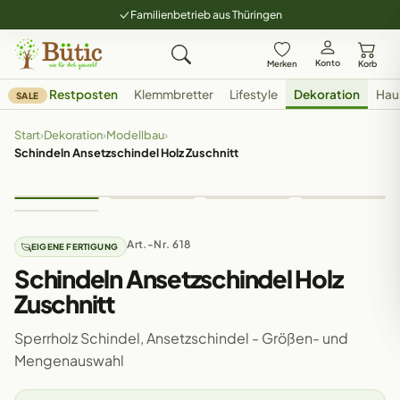
Familienbetrieb aus Thüringen
Konto
Merken
Korb
Restposten
Klemmbretter
Lifestyle
Dekoration
Hau
SALE
Start
›
Dekoration
›
Modellbau
›
Schindeln Ansetzschindel Holz Zuschnitt
Art.-Nr. 618
EIGENE FERTIGUNG
Schindeln Ansetzschindel Holz
Zuschnitt
Sperrholz Schindel, Ansetzschindel - Größen- und
Mengenauswahl