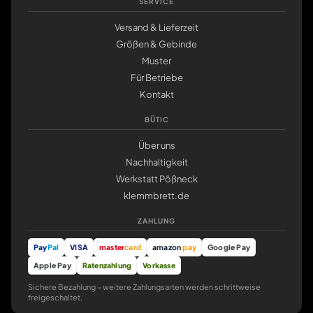
SERVICE
Versand & Lieferzeit
Größen & Gebinde
Muster
Für Betriebe
Kontakt
BÜTIC
Über uns
Nachhaltigkeit
Werkstatt Pößneck
klemmbrett.de
ZAHLUNG
Pay
Pal
VISA
master
card
amazon
pay
Google Pay
Apple Pay
Ratenzahlung
Vorkasse
Sichere Bezahlung – weitere Zahlungsarten werden schrittweise
freigeschaltet.