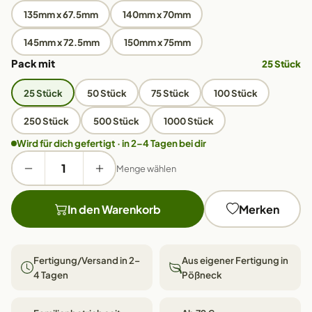
135mm x 67.5mm
140mm x 70mm
145mm x 72.5mm
150mm x 75mm
Pack mit
25 Stück
25 Stück
50 Stück
75 Stück
100 Stück
250 Stück
500 Stück
1000 Stück
Wird für dich gefertigt · in 2–4 Tagen bei dir
Menge wählen
In den Warenkorb
Merken
Fertigung/Versand in 2–
Aus eigener Fertigung in
4 Tagen
Pößneck