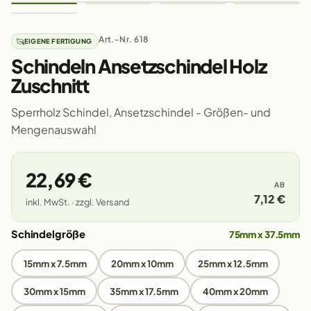
Art.-Nr. 618
EIGENE FERTIGUNG
Schindeln Ansetzschindel Holz
Zuschnitt
Sperrholz Schindel, Ansetzschindel - Größen- und
Mengenauswahl
22,69 €
AB
7,12 €
inkl. MwSt. · zzgl. Versand
Schindelgröße
75mm x 37.5mm
15mm x 7.5mm
20mm x 10mm
25mm x 12.5mm
30mm x 15mm
35mm x 17.5mm
40mm x 20mm