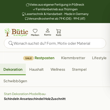
Vieles aus eigener Fertigung in Pößneck
Familienbetrieb aus Thüringen
Lasertechnik & Handarbeit · Made in Germany
Versandkostenfrei ab 79 € (DE) · 99 € (AT)
Konto
Merken
Korb
Restposten
Klemmbretter
Lifestyle
SALE
Dekoration
Haushalt
Wellness
Stempel
Schwibbögen
Start
›
Dekoration
›
Modellbau
›
Schindeln Ansetzschindel Holz Zuschnitt