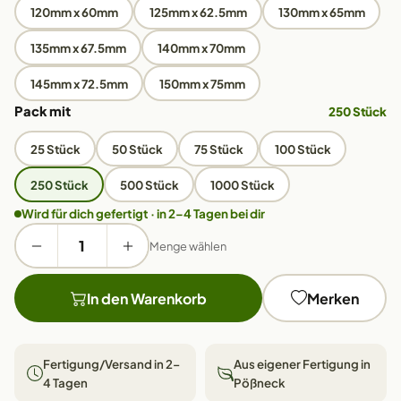
120mm x 60mm
125mm x 62.5mm
130mm x 65mm
135mm x 67.5mm
140mm x 70mm
145mm x 72.5mm
150mm x 75mm
Pack mit
250 Stück
25 Stück
50 Stück
75 Stück
100 Stück
250 Stück
500 Stück
1000 Stück
Wird für dich gefertigt · in 2–4 Tagen bei dir
Menge wählen
In den Warenkorb
Merken
Fertigung/Versand in 2–
Aus eigener Fertigung in
4 Tagen
Pößneck