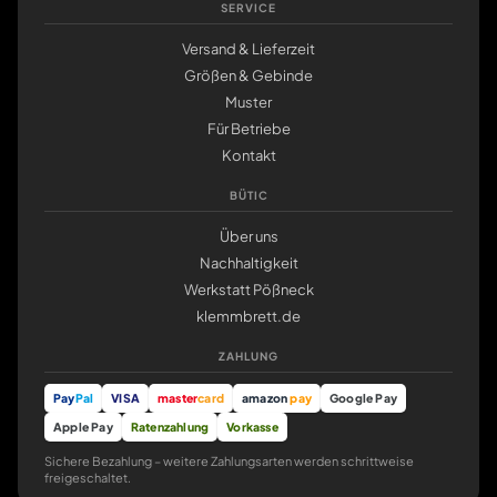
SERVICE
Versand & Lieferzeit
Größen & Gebinde
Muster
Für Betriebe
Kontakt
BÜTIC
Über uns
Nachhaltigkeit
Werkstatt Pößneck
klemmbrett.de
ZAHLUNG
Pay
Pal
VISA
master
card
amazon
pay
Google Pay
Apple Pay
Ratenzahlung
Vorkasse
Sichere Bezahlung – weitere Zahlungsarten werden schrittweise
freigeschaltet.