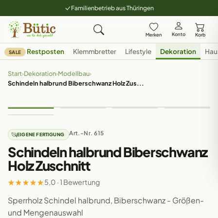
Familienbetrieb aus Thüringen
Konto
Merken
Korb
Restposten
Klemmbretter
Lifestyle
Dekoration
Hau
SALE
Start
›
Dekoration
›
Modellbau
›
Schindeln halbrund Biberschwanz Holz Zus...
Art.-Nr. 615
EIGENE FERTIGUNG
Schindeln halbrund Biberschwanz
Holz Zuschnitt
★
★
★
★
★
5,0 · 1 Bewertung
Sperrholz Schindel halbrund, Biberschwanz - Größen-
und Mengenauswahl