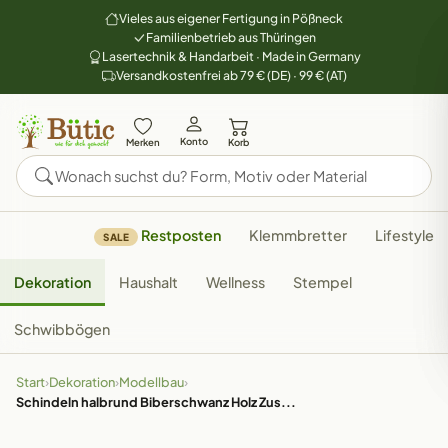
Vieles aus eigener Fertigung in Pößneck
Familienbetrieb aus Thüringen
Lasertechnik & Handarbeit · Made in Germany
Versandkostenfrei ab 79 € (DE) · 99 € (AT)
Konto
Merken
Korb
Restposten
Klemmbretter
Lifestyle
SALE
Dekoration
Haushalt
Wellness
Stempel
Schwibbögen
Start
›
Dekoration
›
Modellbau
›
Schindeln halbrund Biberschwanz Holz Zus...