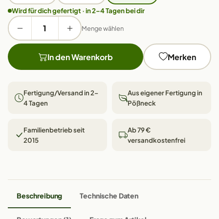
Wird für dich gefertigt · in 2–4 Tagen bei dir
Menge wählen
In den Warenkorb
Merken
Fertigung/Versand in 2–
Aus eigener Fertigung in
4 Tagen
Pößneck
Familienbetrieb seit
Ab 79 €
2015
versandkostenfrei
Beschreibung
Technische Daten