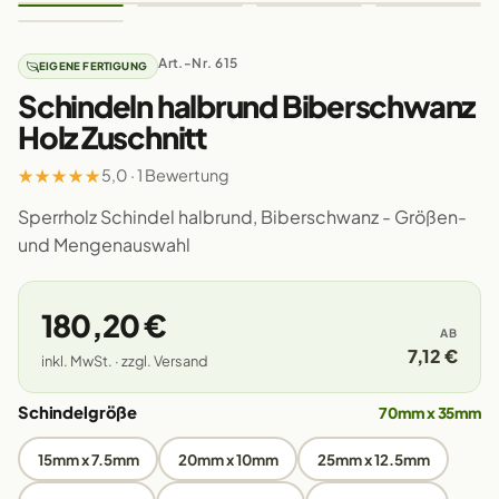
Art.-Nr. 615
EIGENE FERTIGUNG
Schindeln halbrund Biberschwanz
Holz Zuschnitt
★
★
★
★
★
5,0 · 1 Bewertung
Sperrholz Schindel halbrund, Biberschwanz - Größen-
und Mengenauswahl
180,20 €
AB
7,12 €
inkl. MwSt. · zzgl. Versand
Schindelgröße
70mm x 35mm
15mm x 7.5mm
20mm x 10mm
25mm x 12.5mm