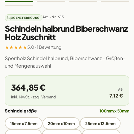
Art.-Nr. 615
EIGENE FERTIGUNG
Schindeln halbrund Biberschwanz
Holz Zuschnitt
★
★
★
★
★
5,0 · 1 Bewertung
Sperrholz Schindel halbrund, Biberschwanz - Größen-
und Mengenauswahl
364,85 €
AB
7,12 €
inkl. MwSt. · zzgl. Versand
Schindelgröße
100mm x 50mm
15mm x 7.5mm
20mm x 10mm
25mm x 12.5mm