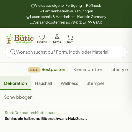
Vieles aus eigener Fertigung in Pößneck
Familienbetrieb aus Thüringen
Lasertechnik & Handarbeit · Made in Germany
Versandkostenfrei ab 79 € (DE) · 99 € (AT)
Konto
Merken
Korb
Restposten
Klemmbretter
Lifestyle
SALE
Dekoration
Haushalt
Wellness
Stempel
Schwibbögen
Start
›
Dekoration
›
Modellbau
›
Schindeln halbrund Biberschwanz Holz Zus...