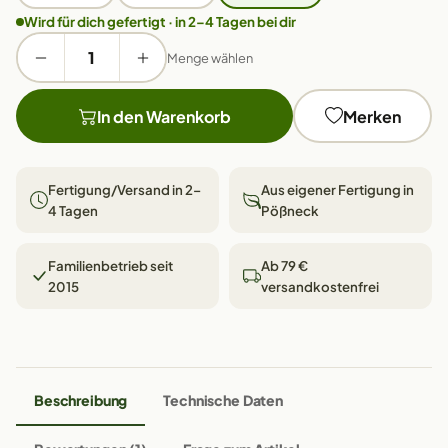
Wird für dich gefertigt · in 2–4 Tagen bei dir
Menge wählen
In den Warenkorb
Merken
Fertigung/Versand in 2–
Aus eigener Fertigung in
4 Tagen
Pößneck
Familienbetrieb seit
Ab 79 €
2015
versandkostenfrei
Beschreibung
Technische Daten