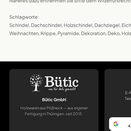
Näheres dazu entnehmen Sie bitte dem Widerrufsrecht
Schlagworte:
Schindel, Dachschindel, Holzschindel, Dachziegel, Eic
Weihnachten, Krippe, Pyramide, Dekoration, Deko, Holz
E-M
Tel
Bütic GmbH
Holzwaren aus Pößneck — aus eigener
Fertigung in Thüringen, seit 2015.
4