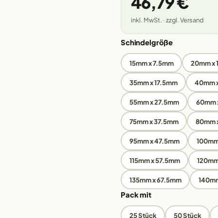
46,79 €
inkl. MwSt. · zzgl. Versand
Schindelgröße
15mm x 7.5mm
20mm x
35mm x 17.5mm
40mm 
55mm x 27.5mm
60mm 
75mm x 37.5mm
80mm 
95mm x 47.5mm
100mm
115mm x 57.5mm
120mm
135mm x 67.5mm
140m
Pack mit
25 Stück
50 Stück