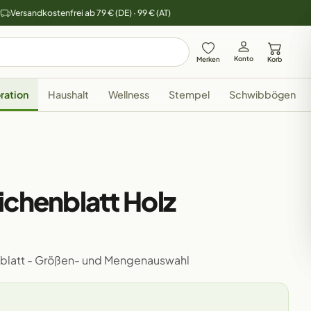
y
Versandkostenfrei ab 79 € (DE) · 99 € (AT)
Konto
Merken
Korb
ration
Haushalt
Wellness
Stempel
Schwibbögen
ichenblatt Holz
enblatt - Größen- und Mengenauswahl