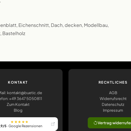
.
henblatt, Eichenschnitt, Dach, decken, Modellbau,
, Bastelholz
KONTAKT
RECHTLICHES
ail: kontakt@buetic.de
AGB
efon: +49 3647 5050811
Widerrufsrecht
Zum Kontakt
Datenschutz
Blog
Impressum
★★★★★
Vertrag widerrufe
,9/5
· Google Rezensionen