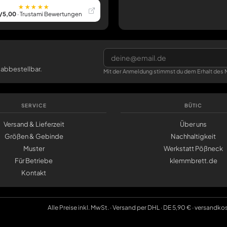
★★★★★
/5,00
· Trustami Bewertungen
 abbestellbar.
Mit der Anmeldung stimmst du dem Erhalt des N
SERVICE
BÜTIC
Versand & Lieferzeit
Über uns
Größen & Gebinde
Nachhaltigkeit
Muster
Werkstatt Pößneck
Für Betriebe
klemmbrett.de
Kontakt
Alle Preise inkl. MwSt. · Versand per DHL · DE 5,90 € · versandko