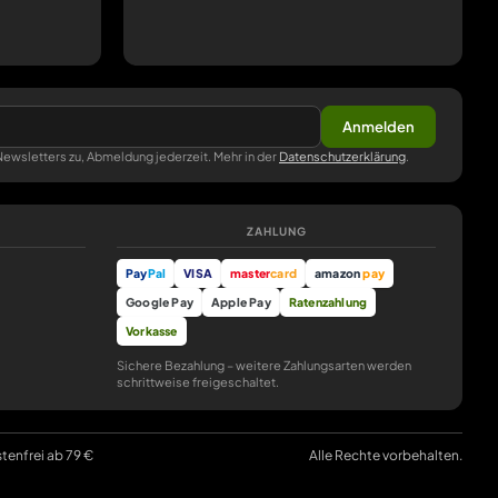
Anmelden
ewsletters zu, Abmeldung jederzeit. Mehr in der
Datenschutzerklärung
.
ZAHLUNG
Pay
Pal
VISA
master
card
amazon
pay
Google Pay
Apple Pay
Ratenzahlung
Vorkasse
Sichere Bezahlung – weitere Zahlungsarten werden
schrittweise freigeschaltet.
stenfrei ab 79 €
Alle Rechte vorbehalten.