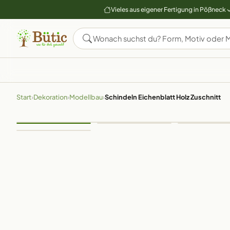
Vieles aus eigener Fertigung in Pößneck
Start
›
Dekoration
›
Modellbau
›
Schindeln Eichenblatt Holz Zuschnitt