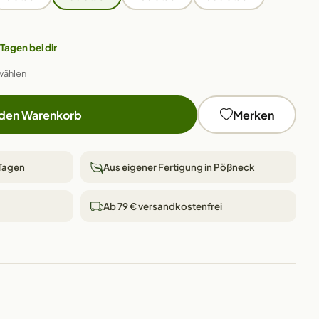
 Tagen bei dir
wählen
 den Warenkorb
Merken
 Tagen
Aus eigener Fertigung in Pößneck
Ab 79 € versandkostenfrei