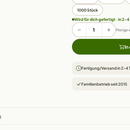
1000 Stück
Wird für dich gefertigt · in 2–4
Menge 
In
Fertigung/Versand in 2–4
Familienbetrieb seit 2015
l