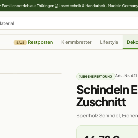
Familienbetrieb aus Thüringen
Lasertechnik & Handarbeit · Made in German
Restposten
Klemmbretter
Lifestyle
Deko
SALE
Art.-Nr. 621
EIGENE FERTIGUNG
Schindeln E
Zuschnitt
Sperrholz Schindel, Eich