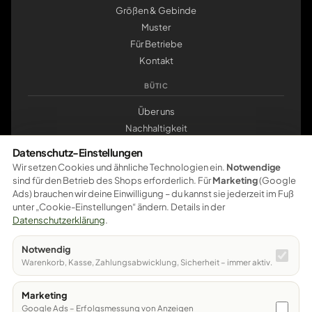
Größen & Gebinde
Muster
Für Betriebe
Kontakt
BÜTIC
Über uns
Nachhaltigkeit
Werkstatt Pößneck
Datenschutz-Einstellungen
klemmbrett.de
Wir setzen Cookies und ähnliche Technologien ein.
Notwendige
sind für den Betrieb des Shops erforderlich. Für
Marketing
(Google
ZAHLUNG
Ads) brauchen wir deine Einwilligung – du kannst sie jederzeit im Fuß
unter „Cookie-Einstellungen“ ändern. Details in der
Pay
Pal
VISA
master
card
amazon
pay
Google Pay
Datenschutzerklärung
.
Apple Pay
Ratenzahlung
Vorkasse
Notwendig
Sichere Bezahlung – weitere Zahlungsarten werden schrittweise
Warenkorb, Kasse, Zahlungsabwicklung, Sicherheit – immer aktiv.
freigeschaltet.
Marketing
© 2026 Bütic GmbH · Bahnhofstraße 12 · 07381 Pößneck
Google Ads – Erfolgsmessung von Anzeigen