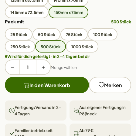
135mm x 67.5mm
140mm x 70mm
145mm x 72.5mm
150mm x 75mm
Pack mit
500 Stück
25 Stück
50 Stück
75 Stück
100 Stück
250 Stück
500 Stück
1000 Stück
Wird für dich gefertigt · in 2–4 Tagen bei dir
Menge wählen
In den Warenkorb
Merken
Fertigung/Versand in 2–
Aus eigener Fertigung in
4 Tagen
Pößneck
Familienbetrieb seit
Ab 79 €