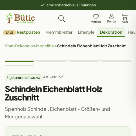
Familienbetrieb aus Thüringen
Konto
Merken
Korb
Restposten
Klemmbretter
Lifestyle
Dekoration
Hau
SALE
Start
›
Dekoration
›
Modellbau
›
Schindeln Eichenblatt Holz Zuschnitt
Art.-Nr. 621
EIGENE FERTIGUNG
Schindeln Eichenblatt Holz
Zuschnitt
Sperrholz Schindel, Eichenblatt - Größen- und
Mengenauswahl