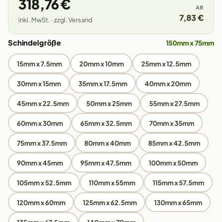
318,76 €
AB
7,83 €
inkl. MwSt. · zzgl. Versand
Schindelgröße
150mm x 75mm
15mm x 7.5mm
20mm x 10mm
25mm x 12.5mm
30mm x 15mm
35mm x 17.5mm
40mm x 20mm
45mm x 22.5mm
50mm x 25mm
55mm x 27.5mm
60mm x 30mm
65mm x 32.5mm
70mm x 35mm
75mm x 37.5mm
80mm x 40mm
85mm x 42.5mm
90mm x 45mm
95mm x 47.5mm
100mm x 50mm
105mm x 52.5mm
110mm x 55mm
115mm x 57.5mm
120mm x 60mm
125mm x 62.5mm
130mm x 65mm