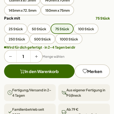
135mm x 67.5mm
140mm x 70mm
145mm x 72.5mm
150mm x 75mm
Pack mit
75 Stück
25 Stück
50 Stück
75 Stück
100 Stück
250 Stück
500 Stück
1000 Stück
Wird für dich gefertigt · in 2–4 Tagen bei dir
Menge wählen
In den Warenkorb
Merken
Fertigung/Versand in 2–
Aus eigener Fertigung in
4 Tagen
Pößneck
Familienbetrieb seit
Ab 79 €