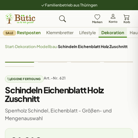
Familienbetrieb aus Thüringen
Konto
Merken
Korb
Restposten
Klemmbretter
Lifestyle
Dekoration
Hau
SALE
Start
›
Dekoration
›
Modellbau
›
Schindeln Eichenblatt Holz Zuschnitt
Art.-Nr. 621
EIGENE FERTIGUNG
Schindeln Eichenblatt Holz
Zuschnitt
Sperrholz Schindel, Eichenblatt - Größen- und
Mengenauswahl