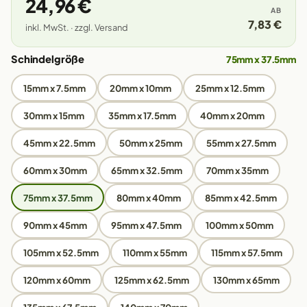
24,96 €
AB
7,83 €
inkl. MwSt. · zzgl. Versand
Schindelgröße
75mm x 37.5mm
15mm x 7.5mm
20mm x 10mm
25mm x 12.5mm
30mm x 15mm
35mm x 17.5mm
40mm x 20mm
45mm x 22.5mm
50mm x 25mm
55mm x 27.5mm
60mm x 30mm
65mm x 32.5mm
70mm x 35mm
75mm x 37.5mm
80mm x 40mm
85mm x 42.5mm
90mm x 45mm
95mm x 47.5mm
100mm x 50mm
105mm x 52.5mm
110mm x 55mm
115mm x 57.5mm
120mm x 60mm
125mm x 62.5mm
130mm x 65mm