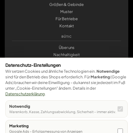
Größen & Gebinde
Muster
Für Betriebe
Kontakt
BÜTIC
Über uns
Nachhaltigkeit
Werkstatt Pößneck
Datenschutz-Einstellungen
klemmbrett.de
Wir setzen Cookies und ähnliche Technologien ein.
Notwendige
sind für den Betrieb des Shops erforderlich. Für
Marketing
(Google
ZAHLUNG
Ads) brauchen wir deine Einwilligung – du kannst sie jederzeit im Fuß
unter „Cookie-Einstellungen“ ändern. Details in der
Pay
Pal
VISA
master
card
amazon
pay
Google Pay
Datenschutzerklärung
.
Apple Pay
Ratenzahlung
Vorkasse
Notwendig
Sichere Bezahlung – weitere Zahlungsarten werden schrittweise
Warenkorb, Kasse, Zahlungsabwicklung, Sicherheit – immer aktiv.
freigeschaltet.
Marketing
© 2026 Bütic GmbH · Bahnhofstraße 12 · 07381 Pößneck
Google Ads – Erfolgsmessung von Anzeigen