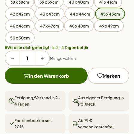
38 x 38cm
39 x 39cm
40 x 40cm
41 x 41cm
42 x 42cm
43 x 43cm
44 x 44cm
45 x 45cm
46 x 46cm
47 x 47cm
48 x 48cm
49 x 49cm
50 x 50cm
Wird für dich gefertigt · in 2–4 Tagen bei dir
Menge wählen
In den Warenkorb
Merken
Fertigung/Versand in 2–
Aus eigener Fertigung in
4 Tagen
Pößneck
Familienbetrieb seit
Ab 79 €
2015
versandkostenfrei