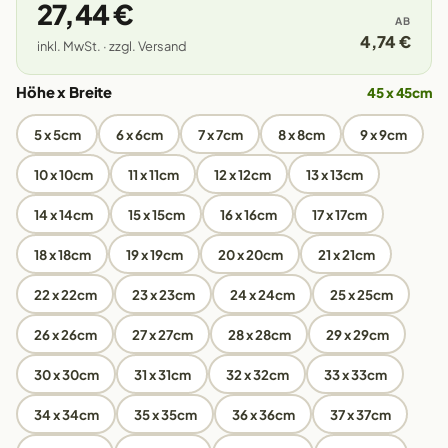
27,44 €
AB
4,74 €
inkl. MwSt. · zzgl. Versand
Höhe x Breite
45 x 45cm
5 x 5cm
6 x 6cm
7 x 7cm
8 x 8cm
9 x 9cm
10 x 10cm
11 x 11cm
12 x 12cm
13 x 13cm
14 x 14cm
15 x 15cm
16 x 16cm
17 x 17cm
18 x 18cm
19 x 19cm
20 x 20cm
21 x 21cm
22 x 22cm
23 x 23cm
24 x 24cm
25 x 25cm
26 x 26cm
27 x 27cm
28 x 28cm
29 x 29cm
30 x 30cm
31 x 31cm
32 x 32cm
33 x 33cm
34 x 34cm
35 x 35cm
36 x 36cm
37 x 37cm