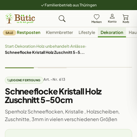
Familienbetrieb aus Thüringen
Konto
Merken
Korb
Restposten
Klemmbretter
Lifestyle
Dekoration
Hau
SALE
Start
›
Dekoration
›
Holz
›
unbehandelt
›
Anlässe
›
Schneeflocke Kristall Holz Zuschnitt 5-5...
Art.-Nr. 613
EIGENE FERTIGUNG
Schneeflocke Kristall Holz
Zuschnitt 5-50cm
Sperrholz Schneeflocken, Kristalle , Holzscheiben,
Zuschnitte, 3mm in vielen verschiedenen Größen