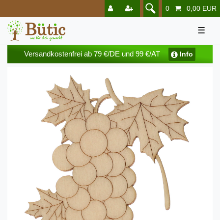
0
0,00 EUR
☰
Versandkostenfrei ab 79 €/DE und 99 €/AT
Info