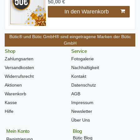
50,00 €
In den Warenkorb
Bütic® und Bütic GmbH® sind eingetragene Marken der Bütic
GmbH
Shop
Service
Zahlungsarten
Fotogalerie
Versandkosten
Nachhaltigkeit
Widerrufsrecht
Kontakt
Aktionen
Datenschutz
Warenkorb
AGB
Kasse
Impressum
Hilfe
Newsletter
Über Uns
Mein Konto
Blog
Bütic Blog
Registrierung