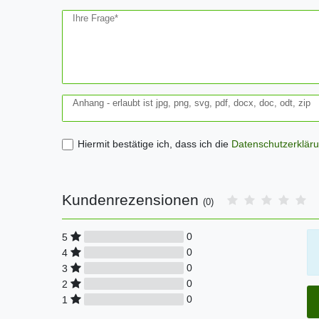
Ihre Frage*
Anhang - erlaubt ist jpg, png, svg, pdf, docx, doc, odt, zip
Hiermit bestätige ich, dass ich die
Daten­schutz­erklär
Kundenrezensionen
(0)
0
5
0
4
0
3
0
2
0
1