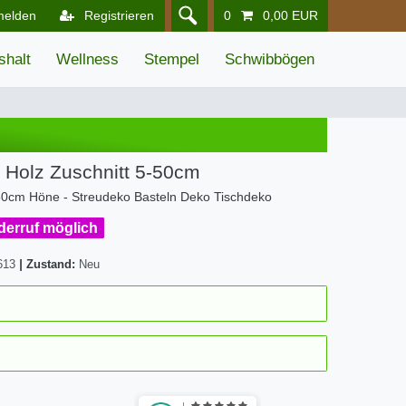
melden
Registrieren
0
0,00 EUR
shalt
Wellness
Stempel
Schwibbögen
 Holz Zuschnitt 5-50cm
50cm Höne - Streudeko Basteln Deko Tischdeko
iderruf möglich
613
|
Zustand:
Neu