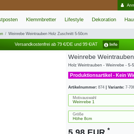
An
tposten
Klemmbretter
Lifestyle
Dekoration
Hau
en
Weinrebe Weintrauben Holz Zuschnitt 5-50cm
Versandkostenfrei ab 79 €/DE und 99 €/AT
Info
Weinrebe Weintrauben
Holz Weintrauben - Weinrebe - 5-
Produktionsartikel - Kein W
Artikelnummer:
874
|
Variante:
7-70
Motivauswahl
Größe
*
5,98 EUR