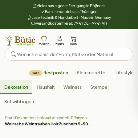
Vieles aus eigener Fertigung in Pößneck
Familienbetrieb aus Thüringen
Lasertechnik & Handarbeit · Made in Germany
Versandkostenfrei ab 79 € (DE) · 99 € (AT)
Konto
Merken
Korb
Restposten
Klemmbretter
Lifestyle
SALE
Dekoration
Haushalt
Wellness
Stempel
Schwibbögen
Start
›
Dekoration
›
Holz
›
unbehandelt
›
Pflanzen
›
Weinrebe Weintrauben Holz Zuschnitt 5-50...