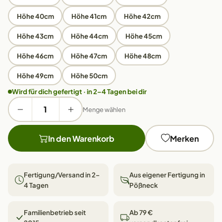
Höhe 40cm
Höhe 41cm
Höhe 42cm
Höhe 43cm
Höhe 44cm
Höhe 45cm
Höhe 46cm
Höhe 47cm
Höhe 48cm
Höhe 49cm
Höhe 50cm
Wird für dich gefertigt · in 2–4 Tagen bei dir
Menge wählen
In den Warenkorb
Merken
Fertigung/Versand in 2–
Aus eigener Fertigung in
4 Tagen
Pößneck
Familienbetrieb seit
Ab 79 €