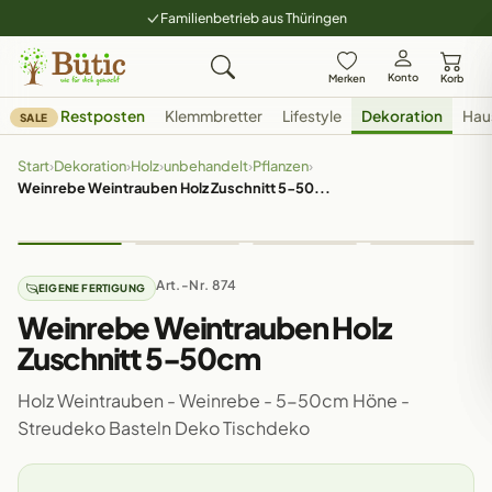
Familienbetrieb aus Thüringen
Konto
Merken
Korb
Restposten
Klemmbretter
Lifestyle
Dekoration
Hau
SALE
Start
›
Dekoration
›
Holz
›
unbehandelt
›
Pflanzen
›
Weinrebe Weintrauben Holz Zuschnitt 5-50...
Art.-Nr. 874
EIGENE FERTIGUNG
Weinrebe Weintrauben Holz
Zuschnitt 5-50cm
Holz Weintrauben - Weinrebe - 5-50cm Höne -
Streudeko Basteln Deko Tischdeko