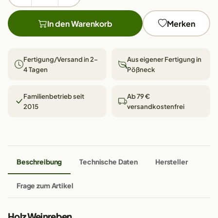
In den Warenkorb
Merken
Fertigung/Versand in 2–
Aus eigener Fertigung in
4 Tagen
Pößneck
Familienbetrieb seit
Ab 79 €
2015
versandkostenfrei
Beschreibung
Technische Daten
Hersteller
Frage zum Artikel
Holz Weinreben