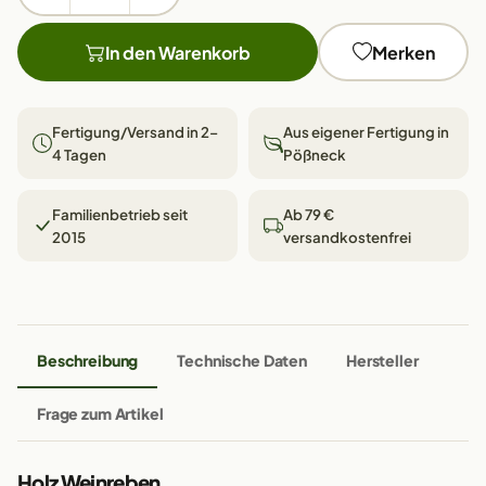
In den Warenkorb
Merken
Fertigung/Versand in 2–
Aus eigener Fertigung in
4 Tagen
Pößneck
Familienbetrieb seit
Ab 79 €
2015
versandkostenfrei
Beschreibung
Technische Daten
Hersteller
Frage zum Artikel
Holz Weinreben