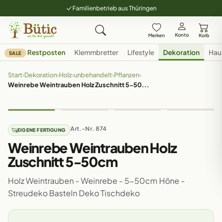
Familienbetrieb aus Thüringen
Konto
Merken
Korb
Restposten
Klemmbretter
Lifestyle
Dekoration
Hau
SALE
Start
›
Dekoration
›
Holz
›
unbehandelt
›
Pflanzen
›
Weinrebe Weintrauben Holz Zuschnitt 5-50...
Art.-Nr. 874
EIGENE FERTIGUNG
Weinrebe Weintrauben Holz
Zuschnitt 5-50cm
Holz Weintrauben - Weinrebe - 5-50cm Höne -
Streudeko Basteln Deko Tischdeko