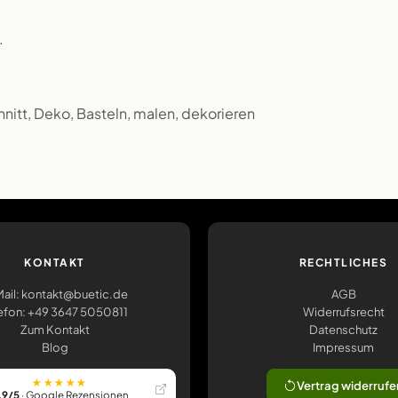
.
nitt, Deko, Basteln, malen, dekorieren
KONTAKT
RECHTLICHES
ail: kontakt@buetic.de
AGB
efon: +49 3647 5050811
Widerrufsrecht
Zum Kontakt
Datenschutz
Blog
Impressum
★★★★★
Vertrag widerrufe
,9/5
· Google Rezensionen