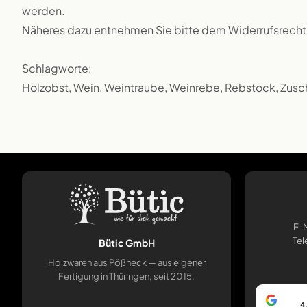
werden.
Näheres dazu entnehmen Sie bitte dem Widerrufsrecht
Schlagworte:
Holzobst, Wein, Weintraube, Weinrebe, Rebstock, Zusch
E-M
Tel
Bütic GmbH
Holzwaren aus Pößneck — aus eigener
Fertigung in Thüringen, seit 2015.
4