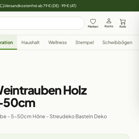
y
Versandkostenfrei ab 79 € (DE) · 99 € (AT)
Konto
Merken
Korb
ration
Haushalt
Wellness
Stempel
Schwibbögen
eintrauben Holz
5-50cm
ebe - 5-50cm Höne - Streudeko Basteln Deko