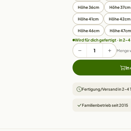
Höhe 36cm
Höhe 37cm
Höhe 41cm
Höhe 42cm
Höhe 46cm
Höhe 47cm
Wird für dich gefertigt · in 2–4
Menge 
In
Fertigung/Versand in 2–4
Familienbetrieb seit 2015