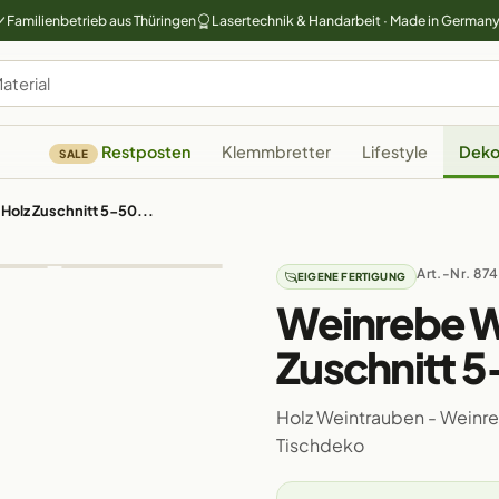
Familienbetrieb aus Thüringen
Lasertechnik & Handarbeit · Made in German
Restposten
Klemmbretter
Lifestyle
Deko
SALE
olz Zuschnitt 5-50...
Art.-Nr. 874
EIGENE FERTIGUNG
Weinrebe W
Zuschnitt 
Holz Weintrauben - Weinr
Tischdeko