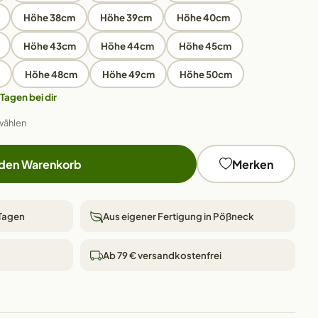
Höhe 38cm
Höhe 39cm
Höhe 40cm
Höhe 43cm
Höhe 44cm
Höhe 45cm
Höhe 48cm
Höhe 49cm
Höhe 50cm
 Tagen bei dir
wählen
 den Warenkorb
Merken
 Tagen
Aus eigener Fertigung in Pößneck
Ab 79 € versandkostenfrei