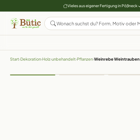
Vieles aus eigener Fertigung in Pößneck
Start
›
Dekoration
›
Holz
›
unbehandelt
›
Pflanzen
›
Weinrebe Weintrauben H