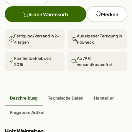
In den Warenkorb
Merken
Fertigung/Versand in 2–
Aus eigener Fertigung in
4 Tagen
Pößneck
Familienbetrieb seit
Ab 79 €
2015
versandkostenfrei
Beschreibung
Technische Daten
Hersteller
Frage zum Artikel
Holz Weinreben