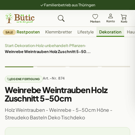
Familienbetrieb aus Thüringen
Konto
Merken
Korb
Restposten
Klemmbretter
Lifestyle
Dekoration
Hau
SALE
Start
›
Dekoration
›
Holz
›
unbehandelt
›
Pflanzen
›
Weinrebe Weintrauben Holz Zuschnitt 5-50...
Art.-Nr. 874
EIGENE FERTIGUNG
Weinrebe Weintrauben Holz
Zuschnitt 5-50cm
Holz Weintrauben - Weinrebe - 5-50cm Höne -
Streudeko Basteln Deko Tischdeko