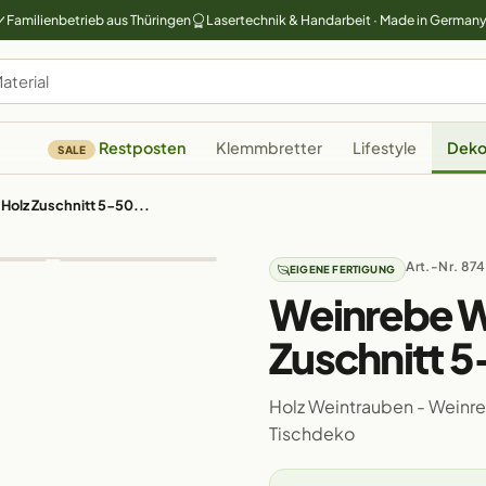
Familienbetrieb aus Thüringen
Lasertechnik & Handarbeit · Made in German
Restposten
Klemmbretter
Lifestyle
Deko
SALE
olz Zuschnitt 5-50...
Art.-Nr. 874
EIGENE FERTIGUNG
Weinrebe W
Zuschnitt 
Holz Weintrauben - Weinr
Tischdeko