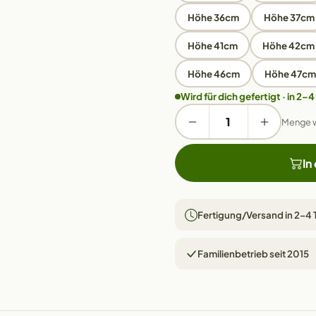
Höhe 36cm
Höhe 37cm
Höhe 41cm
Höhe 42cm
Höhe 46cm
Höhe 47cm
Wird für dich gefertigt · in 2–4
Menge 
In
Fertigung/Versand in 2–4
Familienbetrieb seit 2015