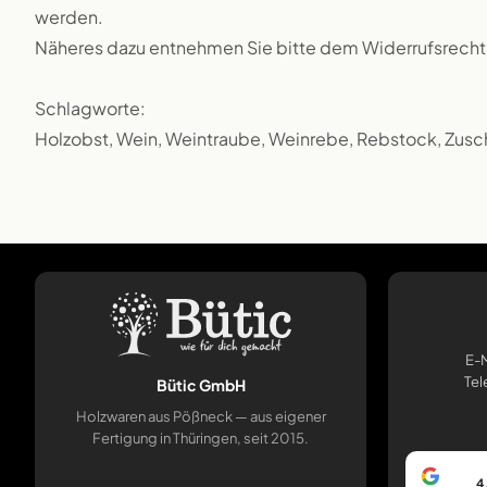
werden.
Näheres dazu entnehmen Sie bitte dem Widerrufsrecht
Schlagworte:
Holzobst, Wein, Weintraube, Weinrebe, Rebstock, Zusch
E-M
Tel
Bütic GmbH
Holzwaren aus Pößneck — aus eigener
Fertigung in Thüringen, seit 2015.
4