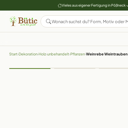
Vieles aus eigener Fertigung in Pößneck
Start
›
Dekoration
›
Holz
›
unbehandelt
›
Pflanzen
›
Weinrebe Weintrauben H