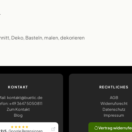
.
nitt, Deko, Basteln, malen, dekorieren
KONTAKT
RECHTLICHES
ail: kontakt@buetic.de
AGB
efon: +49 3647 5050811
Widerrufsrecht
Zum Kontakt
Datenschutz
Blog
Impressum
★★★★★
Vertrag widerrufe
,9/5
· Google Rezensionen