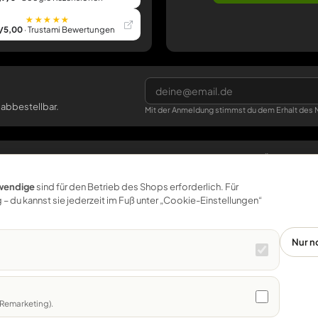
★★★★★
/5,00
· Trustami Bewertungen
 abbestellbar.
Mit der Anmeldung stimmst du dem Erhalt des N
SERVICE
BÜTIC
Versand & Lieferzeit
Über uns
wendige
sind für den Betrieb des Shops erforderlich. Für
 – du kannst sie jederzeit im Fuß unter „Cookie-Einstellungen“
Größen & Gebinde
Nachhaltigkeit
Muster
Werkstatt Pößneck
Für Betriebe
klemmbrett.de
Nur n
Kontakt
Alle Preise inkl. MwSt. · Versand per DHL · DE 5,90 € · versandkostenfrei ab 
Remarketing).