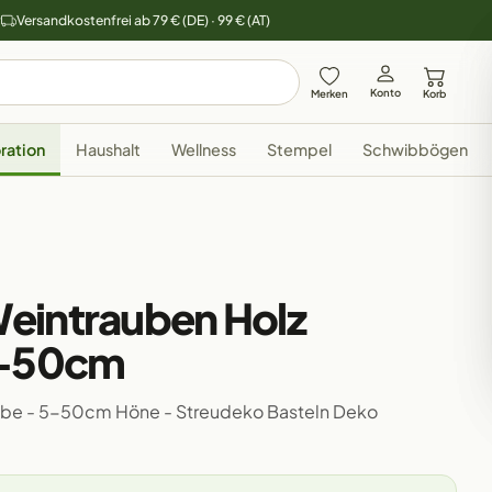
y
Versandkostenfrei ab 79 € (DE) · 99 € (AT)
Konto
Merken
Korb
ration
Haushalt
Wellness
Stempel
Schwibbögen
eintrauben Holz
5-50cm
ebe - 5-50cm Höne - Streudeko Basteln Deko