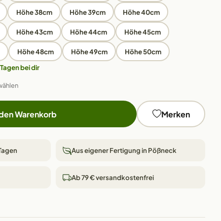
Höhe 38cm
Höhe 39cm
Höhe 40cm
Höhe 43cm
Höhe 44cm
Höhe 45cm
Höhe 48cm
Höhe 49cm
Höhe 50cm
 Tagen bei dir
wählen
 den Warenkorb
Merken
 Tagen
Aus eigener Fertigung in Pößneck
Ab 79 € versandkostenfrei