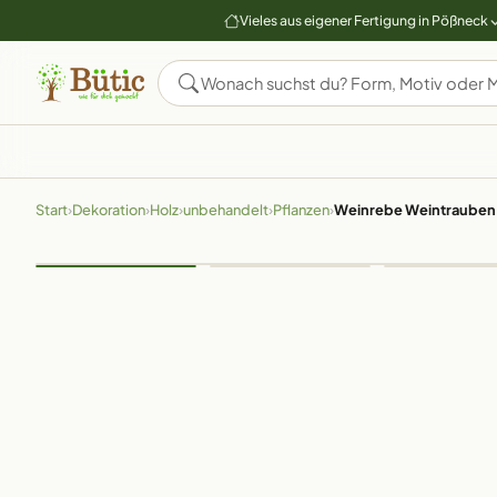
Vieles aus eigener Fertigung in Pößneck
Start
›
Dekoration
›
Holz
›
unbehandelt
›
Pflanzen
›
Weinrebe Weintrauben H