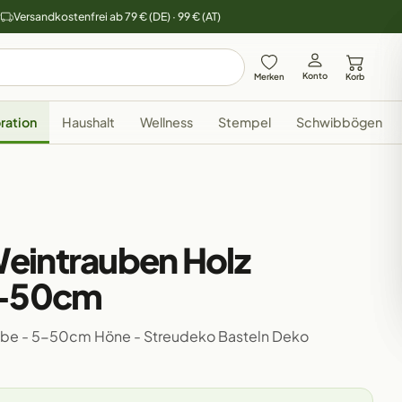
y
Versandkostenfrei ab 79 € (DE) · 99 € (AT)
Konto
Merken
Korb
ration
Haushalt
Wellness
Stempel
Schwibbögen
eintrauben Holz
5-50cm
ebe - 5-50cm Höne - Streudeko Basteln Deko