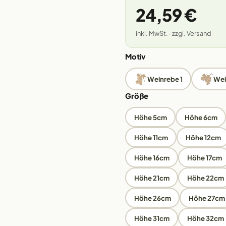
24,59 €
inkl. MwSt. · zzgl. Versand
Motiv
Weinrebe 1
Wei
Größe
Höhe 5cm
Höhe 6cm
Höhe 11cm
Höhe 12cm
Höhe 16cm
Höhe 17cm
Höhe 21cm
Höhe 22cm
Höhe 26cm
Höhe 27cm
Höhe 31cm
Höhe 32cm