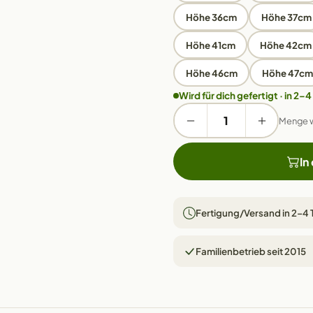
Höhe 36cm
Höhe 37cm
Höhe 41cm
Höhe 42cm
Höhe 46cm
Höhe 47cm
Wird für dich gefertigt · in 2–4
Menge 
In
Fertigung/Versand in 2–4
Familienbetrieb seit 2015