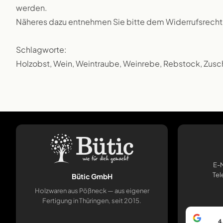
werden.
Näheres dazu entnehmen Sie bitte dem Widerrufsrecht
Schlagworte:
Holzobst, Wein, Weintraube, Weinrebe, Rebstock, Zusch
E-M
Tel
Bütic GmbH
Holzwaren aus Pößneck — aus eigener
Fertigung in Thüringen, seit 2015.
4