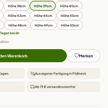
Höhe 38cm
Höhe 39cm
Höhe 40cm
Höhe 43cm
Höhe 44cm
Höhe 45cm
Höhe 48cm
Höhe 49cm
Höhe 50cm
 Tagen bei dir
wählen
 den Warenkorb
Merken
 Tagen
Aus eigener Fertigung in Pößneck
Ab 79 € versandkostenfrei