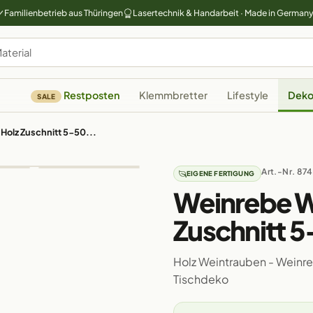
Familienbetrieb aus Thüringen
Lasertechnik & Handarbeit · Made in German
Restposten
Klemmbretter
Lifestyle
Deko
SALE
olz Zuschnitt 5-50...
Art.-Nr. 874
EIGENE FERTIGUNG
Weinrebe W
Zuschnitt 
Holz Weintrauben - Weinr
Tischdeko