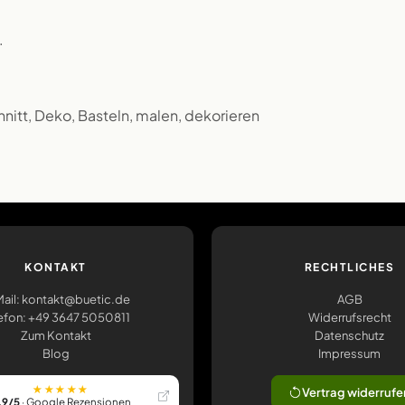
.
nitt, Deko, Basteln, malen, dekorieren
KONTAKT
RECHTLICHES
ail: kontakt@buetic.de
AGB
efon: +49 3647 5050811
Widerrufsrecht
Zum Kontakt
Datenschutz
Blog
Impressum
★★★★★
Vertrag widerrufe
,9/5
· Google Rezensionen